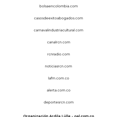
bolsaencolombia.com
casosdeexitoabogados.com
carnavalindustriacultural.com
canalrcn.com
rcnradio.com
noticiasrcn.com
lafm.com.co
alerta.com.co
deportesrcn.com
Organización Ardila Lülle - oal.com.co