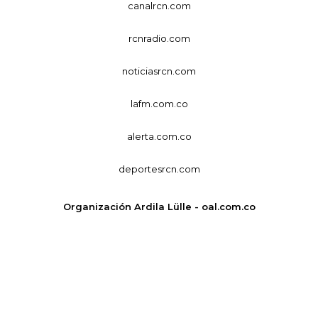
canalrcn.com
rcnradio.com
noticiasrcn.com
lafm.com.co
alerta.com.co
deportesrcn.com
Organización Ardila Lülle - oal.com.co