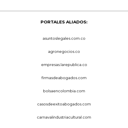
PORTALES ALIADOS:
asuntoslegales.com.co
agronegocios.co
empresas.larepublica.co
firmasdeabogados.com
bolsaencolombia.com
casosdeexitoabogados.com
carnavalindustriacultural.com