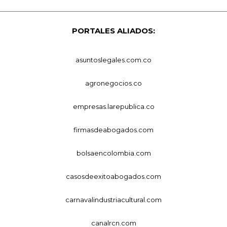
PORTALES ALIADOS:
asuntoslegales.com.co
agronegocios.co
empresas.larepublica.co
firmasdeabogados.com
bolsaencolombia.com
casosdeexitoabogados.com
carnavalindustriacultural.com
canalrcn.com