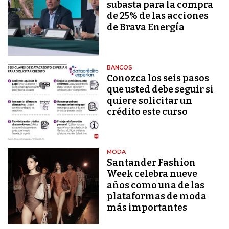
subasta para la compra
de 25% de las acciones
de Brava Energía
BANCOS
Conozca los seis pasos
que usted debe seguir si
quiere solicitar un
crédito este curso
MODA
Santander Fashion
Week celebra nueve
años como una de las
plataformas de moda
más importantes