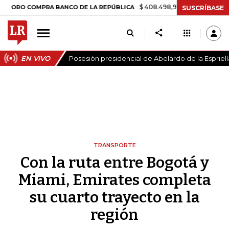
$ 408.498,97
+$ 8.753,81
+2,19%
COMPRA BANCO DE LA REPÚBLICA
SUSCRÍBASE
EN VIVO
Posesión presidencial de Abelardo de la Espriell
TRANSPORTE
Con la ruta entre Bogotá y
Miami, Emirates completa
su cuarto trayecto en la
región