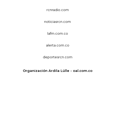
rcnradio.com
noticiasrcn.com
lafm.com.co
alerta.com.co
deportesrcn.com
Organización Ardila Lülle - oal.com.co