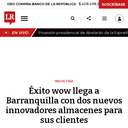
$ 408.498,97
+$ 8.753,81
+2,19%
 COMPRA BANCO DE LA REPÚBLICA
SUSCRÍBASE
EN VIVO
Posesión presidencial de Abelardo de la Espriell
INDUSTRIA
Éxito wow llega a
Barranquilla con dos nuevos
innovadores almacenes para
sus clientes