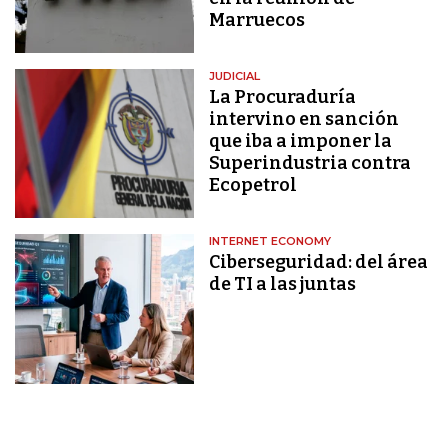
Marruecos
JUDICIAL
La Procuraduría
intervino en sanción
que iba a imponer la
Superindustria contra
Ecopetrol
INTERNET ECONOMY
Ciberseguridad: del área
de TI a las juntas