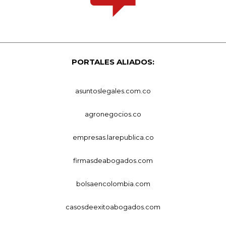
PORTALES ALIADOS:
asuntoslegales.com.co
agronegocios.co
empresas.larepublica.co
firmasdeabogados.com
bolsaencolombia.com
casosdeexitoabogados.com