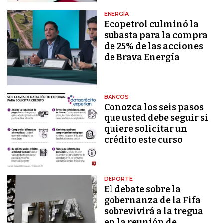
ENERGÍA
Ecopetrol culminó la
subasta para la compra
de 25% de las acciones
de Brava Energía
BANCOS
Conozca los seis pasos
que usted debe seguir si
quiere solicitar un
crédito este curso
DEPORTE
El debate sobre la
gobernanza de la Fifa
sobrevivirá a la tregua
en la reunión de