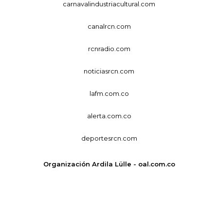
carnavalindustriacultural.com
canalrcn.com
rcnradio.com
noticiasrcn.com
lafm.com.co
alerta.com.co
deportesrcn.com
Organización Ardila Lülle - oal.com.co