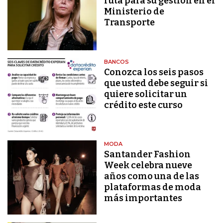
ruta para su gestión en el
Ministerio de
Transporte
BANCOS
Conozca los seis pasos
que usted debe seguir si
quiere solicitar un
crédito este curso
MODA
Santander Fashion
Week celebra nueve
años como una de las
plataformas de moda
más importantes