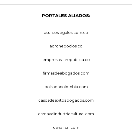
PORTALES ALIADOS:
asuntoslegales.com.co
agronegocios.co
empresas.larepublica.co
firmasdeabogados.com
bolsaencolombia.com
casosdeexitoabogados.com
carnavalindustriacultural.com
canalrcn.com