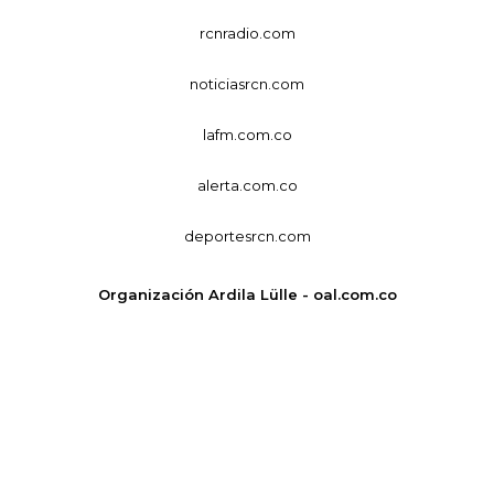
rcnradio.com
noticiasrcn.com
lafm.com.co
alerta.com.co
deportesrcn.com
Organización Ardila Lülle - oal.com.co