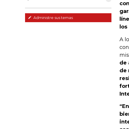
com
gar
Administre sus temas
lín
los
A l
con
mi
de 
de 
res
for
Int
“En
bie
int