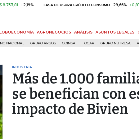
81
+2,19%
29,66%
+0,87%
+3,
TASA DE USURA CRÉDITO CONSUMO
LOBOECONOMÍA
AGRONEGOCIOS
ANÁLISIS
ASUNTOS LEGALES
RNO NACIONAL
GRUPO ARGOS
ODINSA
HOGAR
GRUPO NUTRESA
A
INDUSTRIA
Más de 1.000 famil
se benefician con e
impacto de Bivien