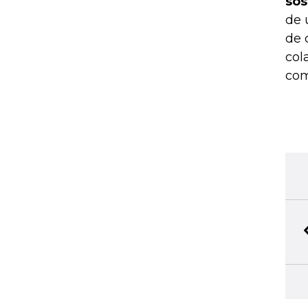
sos
de 
de 
col
com