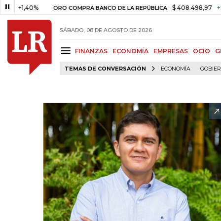
1,40%
$ 408.498,97
+$ 8.753,
ORO COMPRA BANCO DE LA REPÚBLICA
SÁBADO, 08 DE AGOSTO DE 2026
FINANZAS
ECONOMÍA
EMPRESAS
OCIO
G
TEMAS DE CONVERSACIÓN
ECONOMÍA
GOBIE