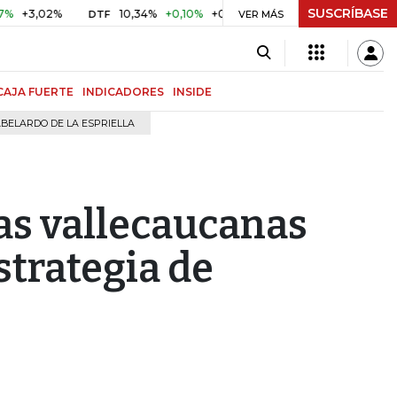
SUSCRÍBASE
02%
10,34%
+0,10%
+0,98%
$ 416,91
+$ 0,05
+0,01
DTF
UVR
VER MÁS
CAJA FUERTE
INDICADORES
INSIDE
BELARDO DE LA ESPRIELLA
ias vallecaucanas
strategia de