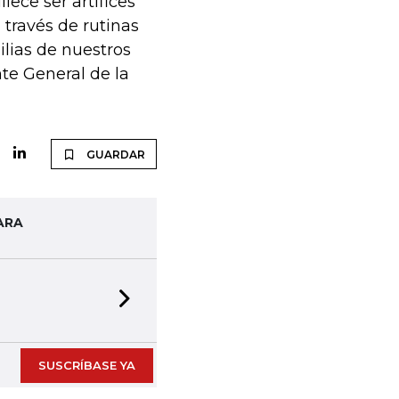
lece ser artífices
través de rutinas
ilias de nuestros
te General de la
GUARDAR
ARA
Next slide
SUSCRÍBASE YA