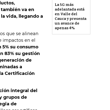
ductos,
La 5G más
o también va en
adelantada está
en Valle del
la vida, llegando a
Cauca y presenta
un avance de
apenas 4%
os que se alinean
e impactos en el
 en 5% su consumo
n 83% su gestión
generación de
minadas a
a Certificación
ión integral del
y grupos de
tegia de