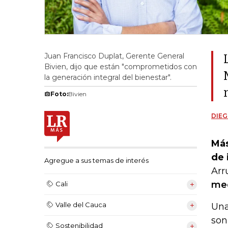
Juan Francisco Duplat, Gerente General
Bivien, dijo que están "comprometidos con
la generación integral del bienestar".
Foto:
Bivien
DIEG
Más
de 
Agregue a sus temas de interés
Arr
med
Cali
Valle del Cauca
Una
son
Sostenibilidad