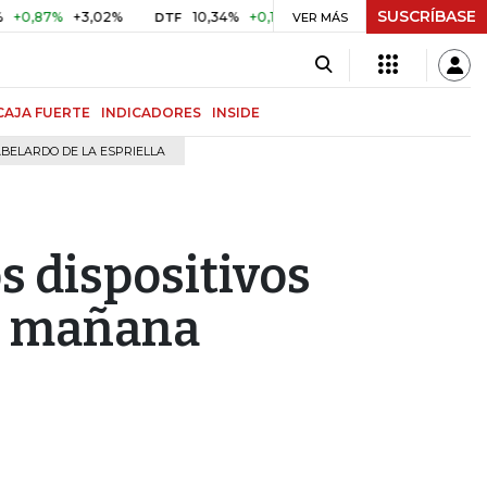
SUSCRÍBASE
%
+3,02%
10,34%
+0,10%
+0,98%
$ 416,91
+$ 0,05
DTF
VER MÁS
UVR
CAJA FUERTE
INDICADORES
INSIDE
BELARDO DE LA ESPRIELLA
s dispositivos
e mañana