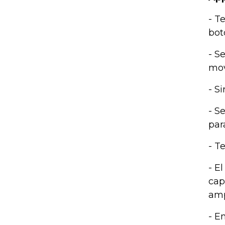
- T
bot
- S
mov
- S
- S
par
- T
- E
cap
amp
- E