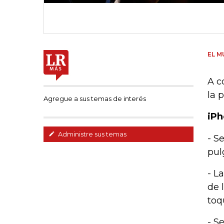
EL M
A c
la 
Agregue a sus temas de interés
iP
Administre sus temas
- S
pul
- L
de 
toq
- S