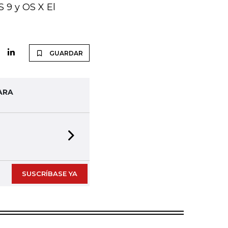
 9 y OS X El
GUARDAR
ARA
Next slide
SUSCRÍBASE YA