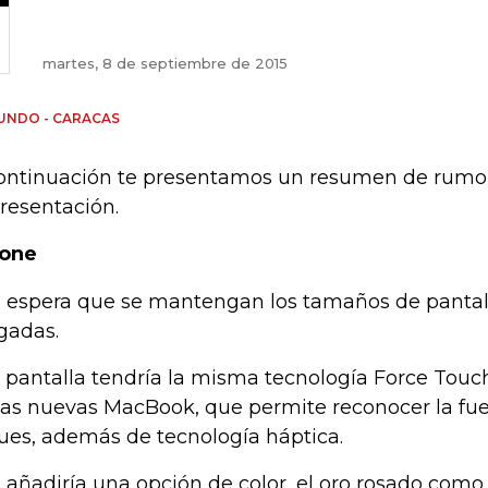
martes, 8 de septiembre de 2015
UNDO - CARACAS
ontinuación te presentamos un resumen de rumo
presentación.
hone
e espera que se mantengan los tamaños de pantall
gadas.
a pantalla tendría la misma tecnología Force Touc
las nuevas MacBook, que permite reconocer la fue
ues, además de tecnología háptica.
e añadiría una opción de color, el oro rosado como