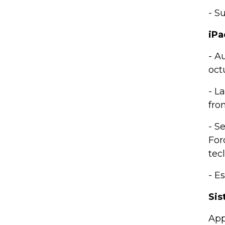
- S
iPa
- A
oct
- L
fro
- S
For
tec
- E
Sis
App