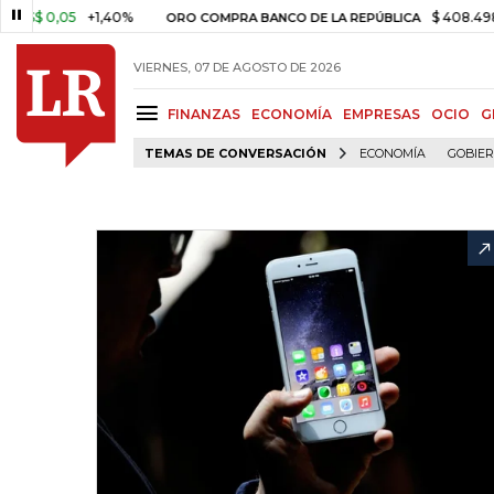
,05
+1,40%
$ 408.498,97
+$
ORO COMPRA BANCO DE LA REPÚBLICA
VIERNES, 07 DE AGOSTO DE 2026
FINANZAS
ECONOMÍA
EMPRESAS
OCIO
G
TEMAS DE CONVERSACIÓN
ECONOMÍA
GOBIE