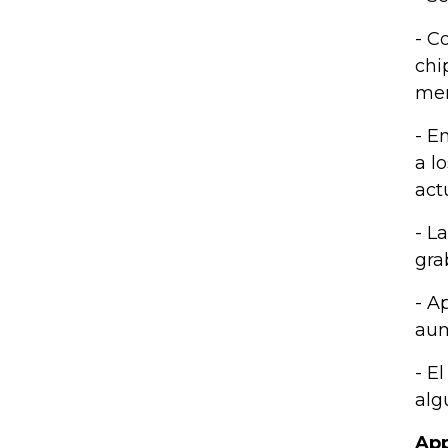
- C
chi
mem
- E
a l
act
- L
gra
- A
aum
- E
alg
App