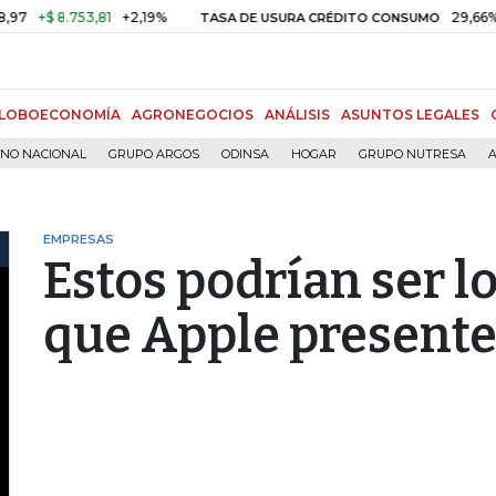
 8.753,81
+2,19%
29,66%
+0,87
TASA DE USURA CRÉDITO CONSUMO
LOBOECONOMÍA
AGRONEGOCIOS
ANÁLISIS
ASUNTOS LEGALES
RNO NACIONAL
GRUPO ARGOS
ODINSA
HOGAR
GRUPO NUTRESA
A
EMPRESAS
Estos podrían ser lo
que Apple present