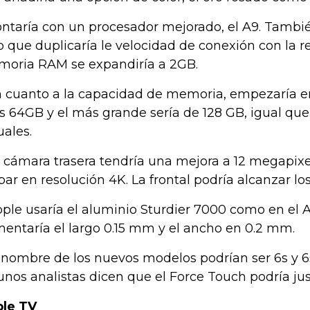
ontaría con un procesador mejorado, el A9. Tambi
p que duplicaría le velocidad de conexión con la re
oria RAM se expandiría a 2GB.
n cuanto a la capacidad de memoria, empezaría en 
os 64GB y el más grande sería de 128 GB, igual que 
uales.
a cámara trasera tendría una mejora a 12 megapixe
bar en resolución 4K. La frontal podría alcanzar lo
pple usaría el aluminio Sturdier 7000 como en el 
entaría el largo 0.15 mm y el ancho en 0.2 mm.
l nombre de los nuevos modelos podrían ser 6s y 
unos analistas dicen que el Force Touch podría justi
le TV