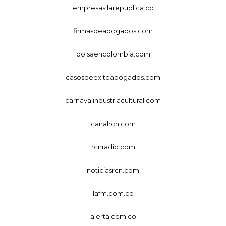
empresas.larepublica.co
firmasdeabogados.com
bolsaencolombia.com
casosdeexitoabogados.com
carnavalindustriacultural.com
canalrcn.com
rcnradio.com
noticiasrcn.com
lafm.com.co
alerta.com.co