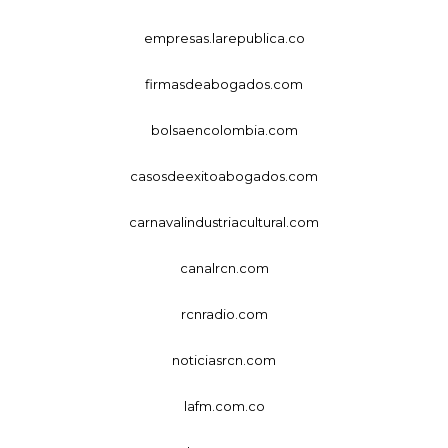
empresas.larepublica.co
firmasdeabogados.com
bolsaencolombia.com
casosdeexitoabogados.com
carnavalindustriacultural.com
canalrcn.com
rcnradio.com
noticiasrcn.com
lafm.com.co