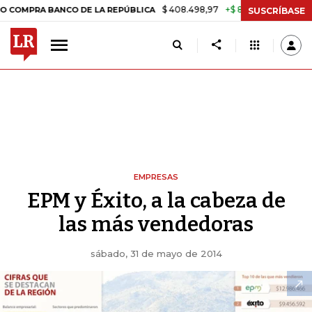
$ 408.498,97
+$ 8.753,81
+2,19%
 BANCO DE LA REPÚBLICA
TASA
SUSCRÍBASE
EMPRESAS
EPM y Éxito, a la cabeza de
las más vendedoras
sábado, 31 de mayo de 2014