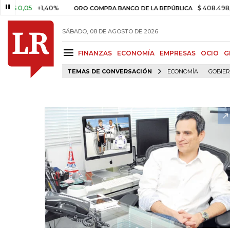
0,05
+1,40%
$ 408.498,97
+$
ORO COMPRA BANCO DE LA REPÚBLICA
SÁBADO, 08 DE AGOSTO DE 2026
FINANZAS
ECONOMÍA
EMPRESAS
OCIO
G
TEMAS DE CONVERSACIÓN
ECONOMÍA
GOBIE