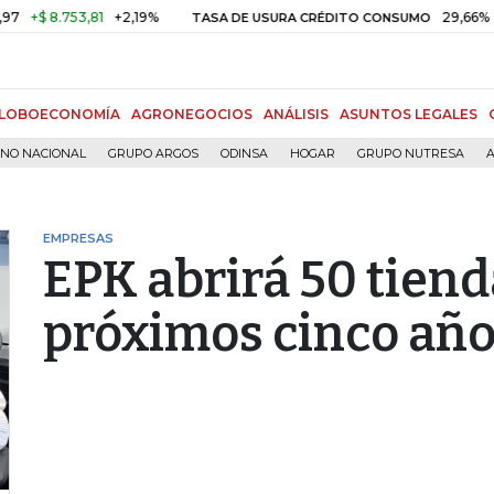
 8.753,81
+2,19%
29,66%
+0,8
TASA DE USURA CRÉDITO CONSUMO
LOBOECONOMÍA
AGRONEGOCIOS
ANÁLISIS
ASUNTOS LEGALES
RNO NACIONAL
GRUPO ARGOS
ODINSA
HOGAR
GRUPO NUTRESA
A
EMPRESAS
EPK abrirá 50 tiend
próximos cinco año