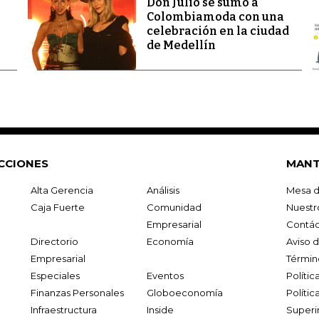
Don Julio se sumó a
Colombiamoda con una
celebración en la ciudad
de Medellín
CCIONES
MANT
Alta Gerencia
Análisis
Mesa d
Caja Fuerte
Comunidad
Nuestr
Empresarial
Contác
Directorio
Economía
Aviso 
Empresarial
Términ
Especiales
Eventos
Políti
Finanzas Personales
Globoeconomía
Polític
Infraestructura
Inside
Superi