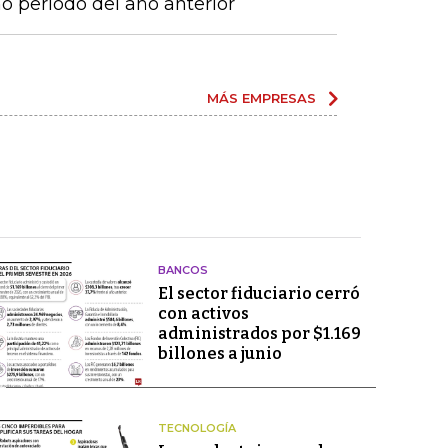
 periodo del año anterior
MÁS EMPRESAS
BANCOS
El sector fiduciario cerró
con activos
administrados por $1.169
billones a junio
TECNOLOGÍA