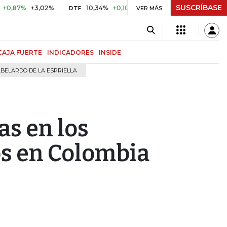
SUSCRÍBASE
7%
+3,02%
10,34%
+0,10%
+0,98%
$ 416,96
+$ 0,05
DTF
VER MÁS
UVR
CAJA FUERTE
INDICADORES
INSIDE
BELARDO DE LA ESPRIELLA
as en los
s en Colombia