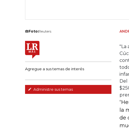
Foto:
Reuters
ANDR
"La 
Cúcu
cont
todo
Agregue a sus temas de interés
infa
Del 
$25
Administre sus temas
pren
“He
la 
de 
muc