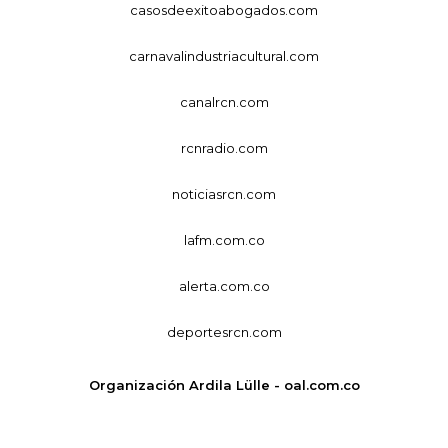
casosdeexitoabogados.com
carnavalindustriacultural.com
canalrcn.com
rcnradio.com
noticiasrcn.com
lafm.com.co
alerta.com.co
deportesrcn.com
Organización Ardila Lülle - oal.com.co