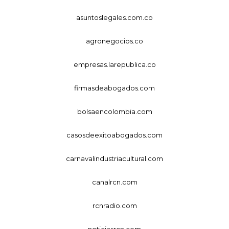
asuntoslegales.com.co
agronegocios.co
empresas.larepublica.co
firmasdeabogados.com
bolsaencolombia.com
casosdeexitoabogados.com
carnavalindustriacultural.com
canalrcn.com
rcnradio.com
noticiasrcn.com