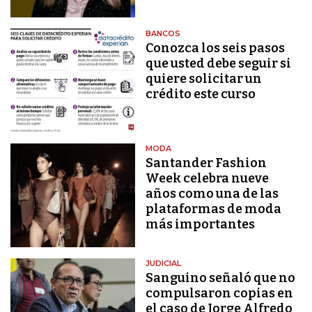
BANCOS
Conozca los seis pasos
que usted debe seguir si
quiere solicitar un
crédito este curso
MODA
Santander Fashion
Week celebra nueve
años como una de las
plataformas de moda
más importantes
JUDICIAL
Sanguino señaló que no
compulsaron copias en
el caso de Jorge Alfredo