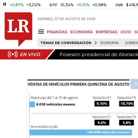
Posesión presidencial de Abelardo
EN VIVO
,87%
+3,02%
10,34%
+0,10%
+0,98%
$ 416,91
+$ 0,
DTF
UVR
VIERNES, 07 DE AGOSTO DE 2026
FINANZAS
ECONOMÍA
EMPRESAS
OCIO
G
TEMAS DE CONVERSACIÓN
ECONOMÍA
GOBIE
Posesión presidencial de Abelardo
EN VIVO