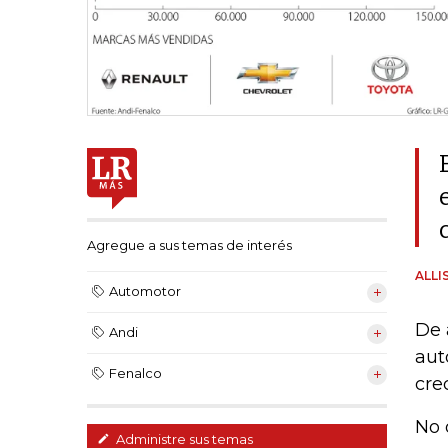
Agregue a sus temas de interés
ALLI
Automotor
De 
Andi
aut
Fenalco
cre
No 
Administre sus temas