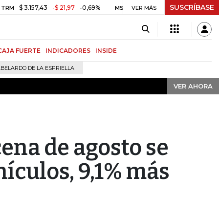
SUSCRÍBASE
VER AHORA
3.157,43
-$ 21,97
-0,69%
2.350,94
+6,13
+0,26%
MSCI COLCAP
VER MÁS
CAJA FUERTE
INDICADORES
INSIDE
BELARDO DE LA ESPRIELLA
VER AHORA
cena de agosto se
hículos, 9,1% más