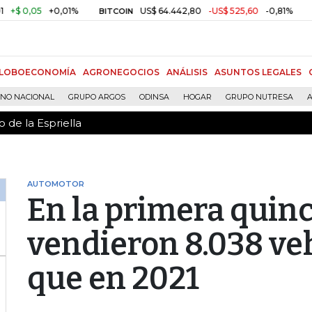
 de la Espriella
05
+0,01%
US$ 64.442,80
-US$ 525,60
-0,81%
$ 
BITCOIN
TRM
LOBOECONOMÍA
AGRONEGOCIOS
ANÁLISIS
ASUNTOS LEGALES
RNO NACIONAL
GRUPO ARGOS
ODINSA
HOGAR
GRUPO NUTRESA
A
 de la Espriella
AUTOMOTOR
En la primera quin
vendieron 8.038 ve
que en 2021