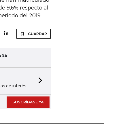
 se han matriculado
de 9,6% respecto al
eriodo del 2019.
GUARDAR
ARA
Next slide
as de interés
SUSCRÍBASE YA