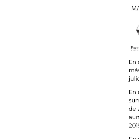
En 
más
juli
En 
sum
de 
aum
201