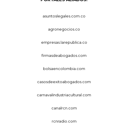
asuntoslegales.com.co
agronegocios.co
empresas.larepublica.co
firmasdeabogados.com
bolsaencolombia.com
casosdeexitoabogados.com
carnavalindustriacultural.com
canalrcn.com
rcnradio.com