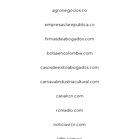
agronegocios.co
empresas.larepublica.co
firmasdeabogados.com
bolsaencolombia.com
casosdeexitoabogados.com
carnavalindustriacultural.com
canalrcn.com
rcnradio.com
noticiasrcn.com
lafm.com.co