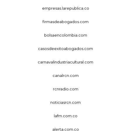
empresas.larepublica.co
firmasdeabogados.com
bolsaencolombia.com
casosdeexitoabogados.com
carnavalindustriacultural.com
canalrcn.com
rcnradio.com
noticiasrcn.com
lafm.com.co
alerta.com.co