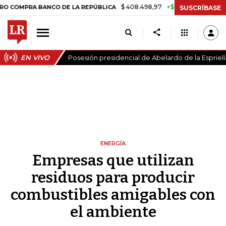
$ 408.498,97
+$ 8.753,81
+2,19%
PRA BANCO DE LA REPÚBLICA
TA
SUSCRÍBASE
EN VIVO
Posesión presidencial de Abelardo de la Espriell
ENERGÍA
Empresas que utilizan
residuos para producir
combustibles amigables con
el ambiente