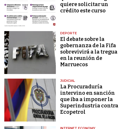
quiere solicitar un
crédito este curso
DEPORTE
El debate sobre la
gobernanza de la Fifa
sobrevivirá a la tregua
en la reunión de
Marruecos
JUDICIAL
La Procuraduría
intervino en sanción
que iba a imponer la
Superindustria contra
Ecopetrol
INTERNET ECONOMY