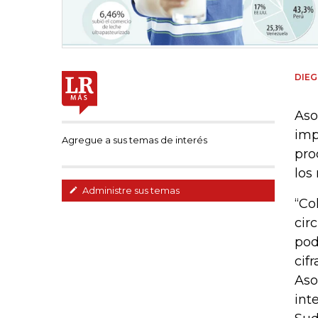
DIEG
Aso
imp
Agregue a sus temas de interés
pro
los
Administre sus temas
“Co
cir
pod
cif
Aso
int