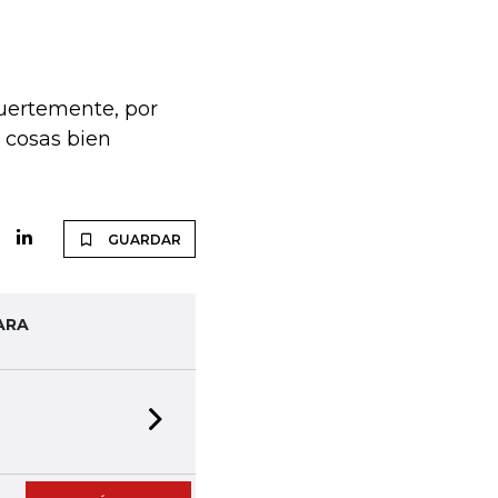
fuertemente, por
s cosas bien
GUARDAR
ARA
Next slide