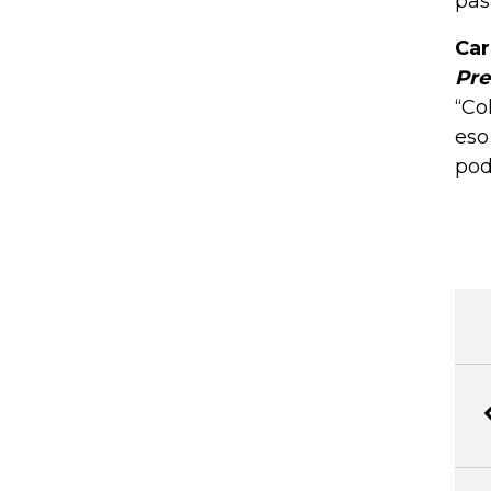
pas
Car
Pre
“Co
eso
pod