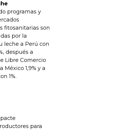
che
ando programas y
ercados
 fitosanitarias son
das por la
u leche a Perú con
%, después a
de Libre Comercio
a México 1,9% y a
con 1%.
mpacte
productores para