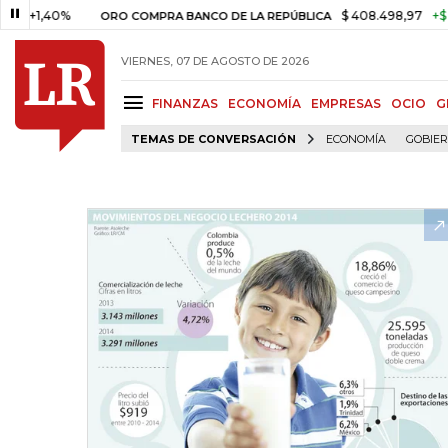
40%
$ 408.498,97
+$ 8.753,81
ORO COMPRA BANCO DE LA REPÚBLICA
VIERNES, 07 DE AGOSTO DE 2026
FINANZAS
ECONOMÍA
EMPRESAS
OCIO
G
TEMAS DE CONVERSACIÓN
ECONOMÍA
GOBIE