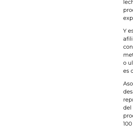
lec
pro
exp
Y e
afi
con
met
o u
es 
Aso
des
rep
del
pro
100