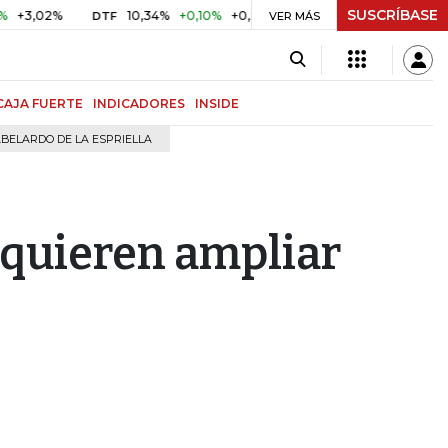
SUSCRÍBASE
2%
10,34%
+0,10%
+0,98%
$ 416,91
+$ 0,05
+0,01%
DTF
UVR
VER MÁS
CAJA FUERTE
INDICADORES
INSIDE
BELARDO DE LA ESPRIELLA
 quieren ampliar