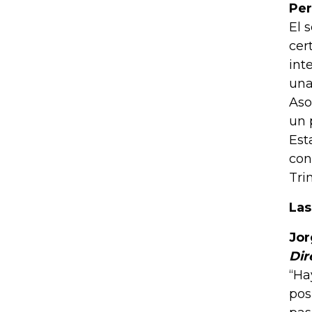
Per
El 
cer
int
una
Aso
un 
Est
con
Tri
Las
Jor
Dir
“Ha
pos