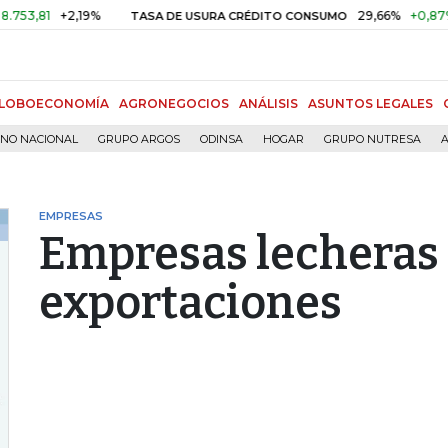
+2,19%
29,66%
+0,87%
+3,0
TASA DE USURA CRÉDITO CONSUMO
LOBOECONOMÍA
AGRONEGOCIOS
ANÁLISIS
ASUNTOS LEGALES
RNO NACIONAL
GRUPO ARGOS
ODINSA
HOGAR
GRUPO NUTRESA
A
EMPRESAS
Empresas lecheras
exportaciones