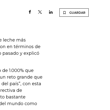
GUARDAR
e leche más
aron en términos de
o pasado y explicó
o de 1.000% que
 un reto grande que
el país”, con esta
irectiva de
reto bastante
es del mundo como