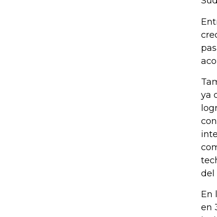
Sud
Ent
cre
pas
aco
Tam
ya 
log
con
int
com
tec
del
En 
en 