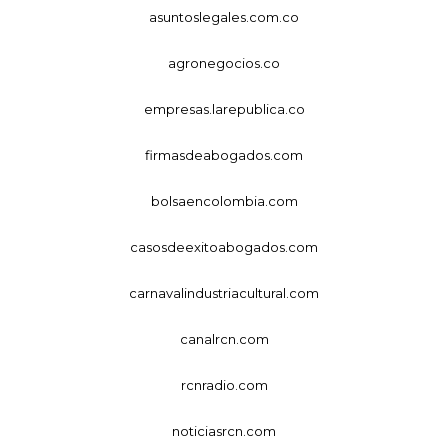
asuntoslegales.com.co
agronegocios.co
empresas.larepublica.co
firmasdeabogados.com
bolsaencolombia.com
casosdeexitoabogados.com
carnavalindustriacultural.com
canalrcn.com
rcnradio.com
noticiasrcn.com