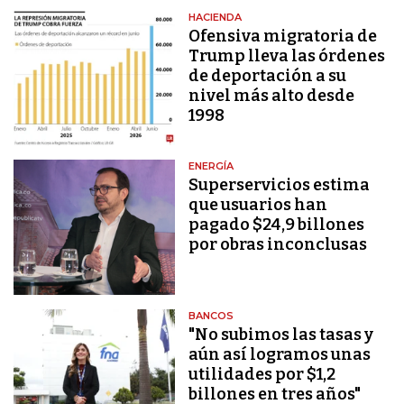
HACIENDA
Ofensiva migratoria de
Trump lleva las órdenes
de deportación a su
nivel más alto desde
1998
ENERGÍA
Superservicios estima
que usuarios han
pagado $24,9 billones
por obras inconclusas
BANCOS
"No subimos las tasas y
aún así logramos unas
utilidades por $1,2
billones en tres años"