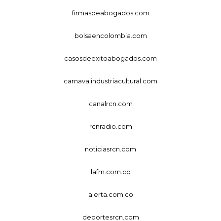
firmasdeabogados.com
bolsaencolombia.com
casosdeexitoabogados.com
carnavalindustriacultural.com
canalrcn.com
rcnradio.com
noticiasrcn.com
lafm.com.co
alerta.com.co
deportesrcn.com