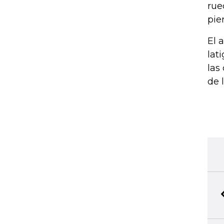
rue
pie
El 
lat
las
de 