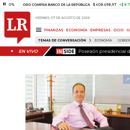
Posesión presidencial d
EN VIVO
%
$ 408.498,97
+$ 8.753,81
ORO COMPRA BANCO DE LA REPÚBLICA
VIERNES, 07 DE AGOSTO DE 2026
FINANZAS
ECONOMÍA
EMPRESAS
OCIO
G
TEMAS DE CONVERSACIÓN
ECONOMÍA
GOBIE
Posesión presidencial d
EN VIVO