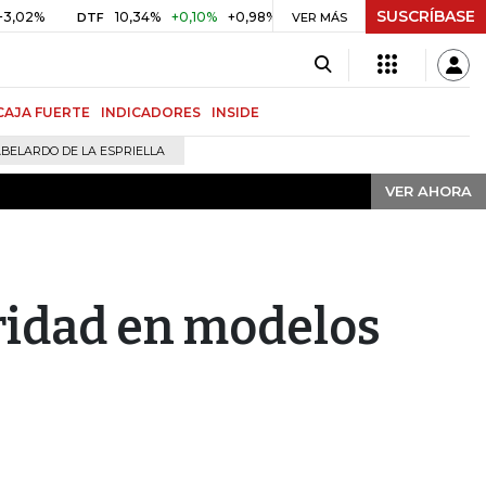
SUSCRÍBASE
VER AHORA
10,34%
+0,10%
+0,98%
$ 416,91
+$ 0,05
+0,01%
DTF
UVR
VER MÁS
CAJA FUERTE
INDICADORES
INSIDE
BELARDO DE LA ESPRIELLA
VER AHORA
ridad en modelos