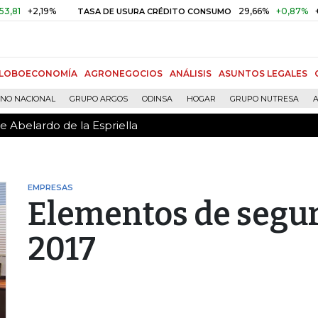
e Abelardo de la Espriella
+2,19%
29,66%
+0,87%
+3,02%
TASA DE USURA CRÉDITO CONSUMO
LOBOECONOMÍA
AGRONEGOCIOS
ANÁLISIS
ASUNTOS LEGALES
RNO NACIONAL
GRUPO ARGOS
ODINSA
HOGAR
GRUPO NUTRESA
A
e Abelardo de la Espriella
EMPRESAS
Elementos de segu
2017