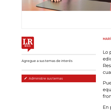
MARÍ
Lo 
edi
Agregue a sus temas de interés
Res
cua
Administre sus temas
Pue
equ
fro
En 