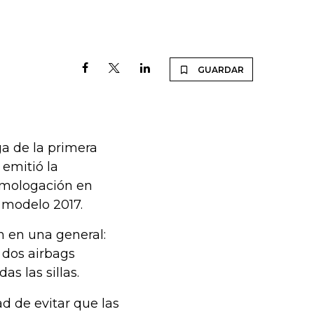
GUARDAR
a de la primera
 emitió la
omologación en
 modelo 2017.
n en una general:
 dos airbags
as las sillas.
ad de evitar que las