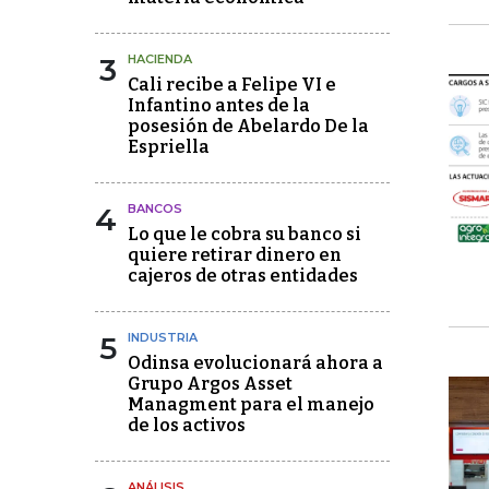
3
HACIENDA
Cali recibe a Felipe VI e
Infantino antes de la
posesión de Abelardo De la
Espriella
4
BANCOS
Lo que le cobra su banco si
quiere retirar dinero en
cajeros de otras entidades
5
INDUSTRIA
Odinsa evolucionará ahora a
Grupo Argos Asset
Managment para el manejo
de los activos
ANÁLISIS