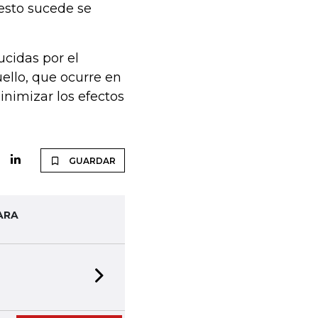
esto sucede se
ucidas por el
uello, que ocurre en
minimizar los efectos
GUARDAR
ARA
Next slide