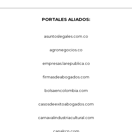
PORTALES ALIADOS:
asuntoslegales.com.co
agronegocios.co
empresas.larepublica.co
firmasdeabogados.com
bolsaencolombia.com
casosdeexitoabogados.com
carnavalindustriacultural.com
canalrcn.com