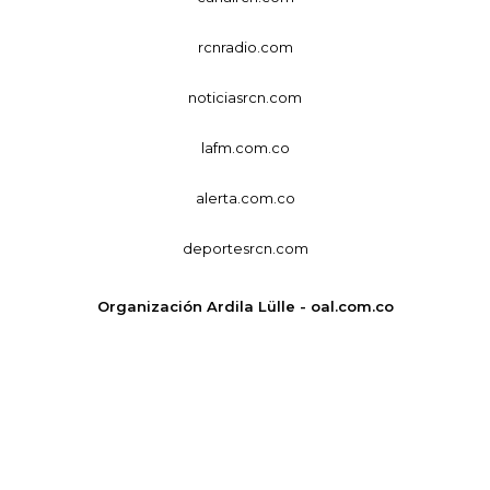
rcnradio.com
noticiasrcn.com
lafm.com.co
alerta.com.co
deportesrcn.com
Organización Ardila Lülle - oal.com.co