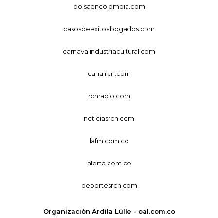
bolsaencolombia.com
casosdeexitoabogados.com
carnavalindustriacultural.com
canalrcn.com
rcnradio.com
noticiasrcn.com
lafm.com.co
alerta.com.co
deportesrcn.com
Organización Ardila Lülle - oal.com.co