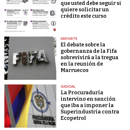
que usted debe seguir si
quiere solicitar un
crédito este curso
DEPORTE
El debate sobre la
gobernanza de la Fifa
sobrevivirá a la tregua
en la reunión de
Marruecos
JUDICIAL
La Procuraduría
intervino en sanción
que iba a imponer la
Superindustria contra
Ecopetrol