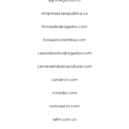
empresas.larepublica.co
firmasdeabogados.com
bolsaencolombia.com
casosdeexitoabogados.com
carnavalindustriacultural.com
canalrcn.com
rcnradio.com
noticiasrcn.com
lafm.com.co