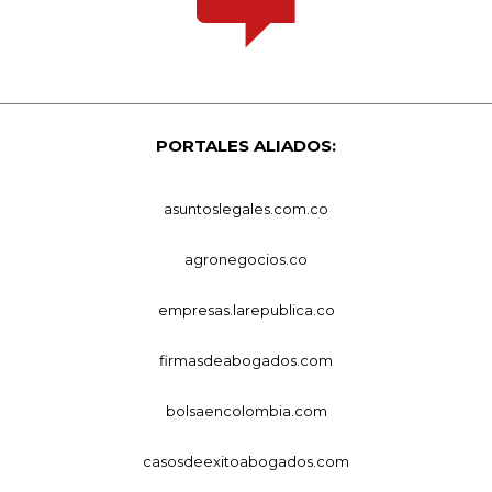
PORTALES ALIADOS:
asuntoslegales.com.co
agronegocios.co
empresas.larepublica.co
firmasdeabogados.com
bolsaencolombia.com
casosdeexitoabogados.com