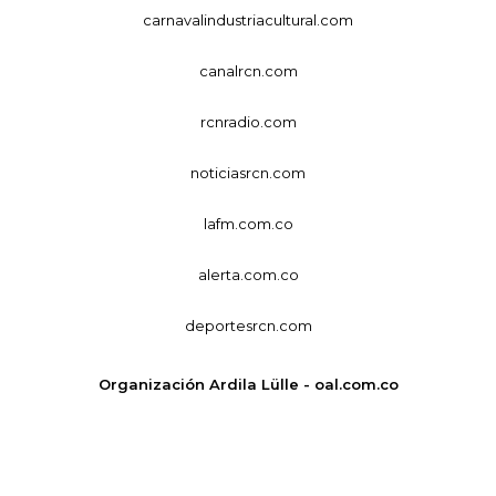
carnavalindustriacultural.com
canalrcn.com
rcnradio.com
noticiasrcn.com
lafm.com.co
alerta.com.co
deportesrcn.com
Organización Ardila Lülle - oal.com.co