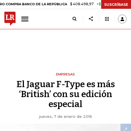
$ 408.498,97
+$ 8.753,81
+2,19%
PRA BANCO DE LA REPÚBLICA
TA
SUSCRÍBASE
EMPRESAS
El Jaguar F-Type es más
‘British’ con su edición
especial
jueves, 7 de enero de 2016