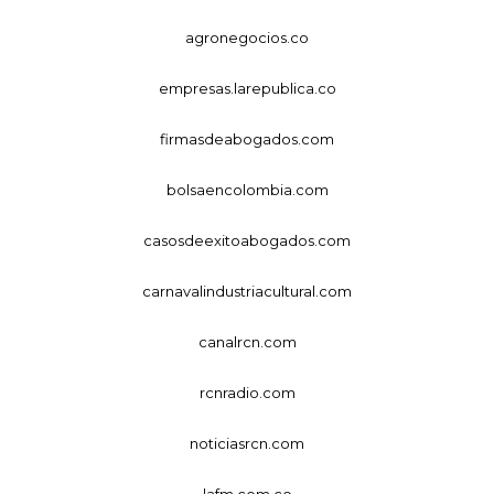
agronegocios.co
empresas.larepublica.co
firmasdeabogados.com
bolsaencolombia.com
casosdeexitoabogados.com
carnavalindustriacultural.com
canalrcn.com
rcnradio.com
noticiasrcn.com
lafm.com.co