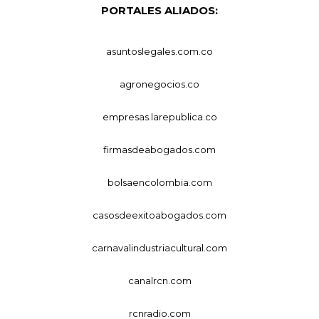
PORTALES ALIADOS:
asuntoslegales.com.co
agronegocios.co
empresas.larepublica.co
firmasdeabogados.com
bolsaencolombia.com
casosdeexitoabogados.com
carnavalindustriacultural.com
canalrcn.com
rcnradio.com