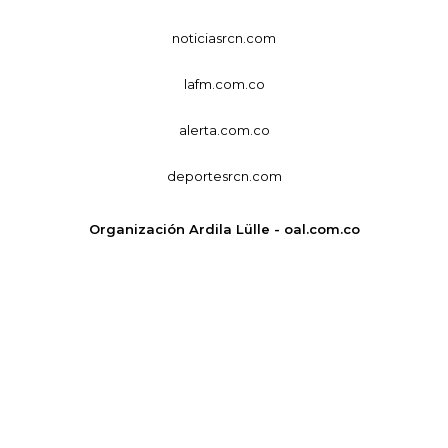
noticiasrcn.com
lafm.com.co
alerta.com.co
deportesrcn.com
Organización Ardila Lülle - oal.com.co