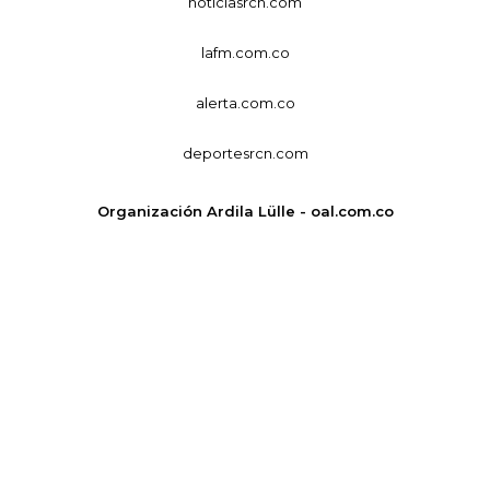
noticiasrcn.com
lafm.com.co
alerta.com.co
deportesrcn.com
Organización Ardila Lülle - oal.com.co