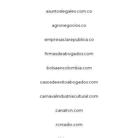
asuntoslegales.com.co
agronegocios.co
empresas.larepublica.co
firmasdeabogados.com
bolsaencolombia.com
casosdeexitoabogados.com
carnavalindustriacultural.com
canalrcn.com
rcnradio.com