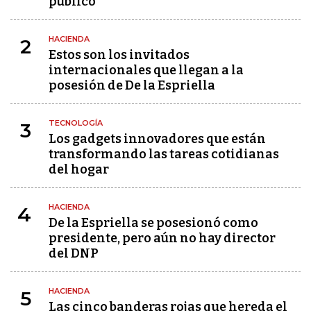
público"
HACIENDA
2
Estos son los invitados
internacionales que llegan a la
posesión de De la Espriella
TECNOLOGÍA
3
Los gadgets innovadores que están
transformando las tareas cotidianas
del hogar
HACIENDA
4
De la Espriella se posesionó como
presidente, pero aún no hay director
del DNP
HACIENDA
5
Las cinco banderas rojas que hereda el