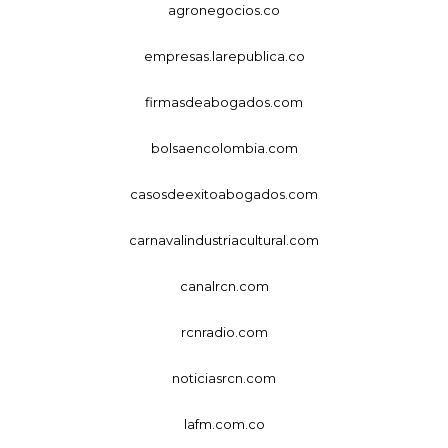
agronegocios.co
empresas.larepublica.co
firmasdeabogados.com
bolsaencolombia.com
casosdeexitoabogados.com
carnavalindustriacultural.com
canalrcn.com
rcnradio.com
noticiasrcn.com
lafm.com.co