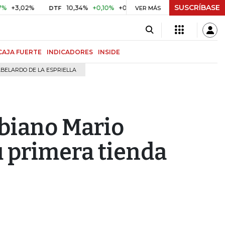
SUSCRÍBASE
02%
10,34%
+0,10%
+0,98%
$ 416,96
+$ 0,05
+0,01
DTF
UVR
VER MÁS
CAJA FUERTE
INDICADORES
INSIDE
BELARDO DE LA ESPRIELLA
biano Mario
 primera tienda