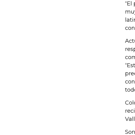
“El
muy
lat
con
Act
res
com
“Es
pre
con
tod
Col
rec
Val
Son