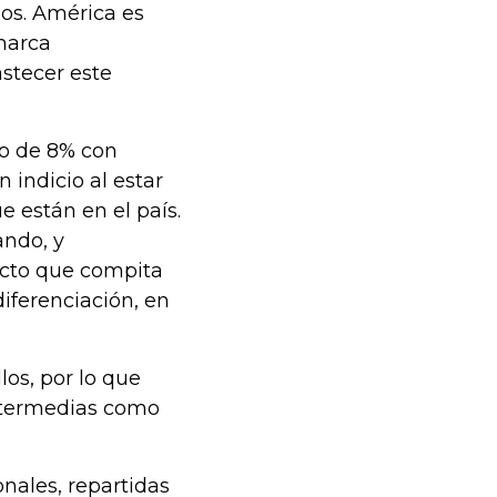
os. América es
marca
stecer este
to de 8% con
 indicio al estar
 están en el país.
ndo, y
cto que compita
diferenciación, en
os, por lo que
ntermedias como
onales, repartidas