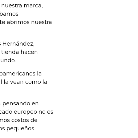
n nuestra marca,
tábamos
te abrimos nuestra
és Hernández,
a tienda hacen
mundo.
noamericanos la
l la vean como la
án pensando en
rcado europeo no es
mos costos de
hos pequeños.