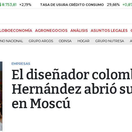
1
+2,19%
29,66%
+0,87%
+3,
TASA DE USURA CRÉDITO CONSUMO
LOBOECONOMÍA
AGRONEGOCIOS
ANÁLISIS
ASUNTOS LEGALES
RNO NACIONAL
GRUPO ARGOS
ODINSA
HOGAR
GRUPO NUTRESA
A
EMPRESAS
El diseñador colom
Hernández abrió su
en Moscú