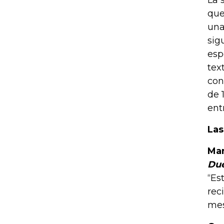
La 
que
una
sig
esp
tex
con
de 
ent
Las
Mar
Due
“Es
rec
mes