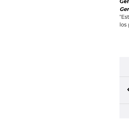
Ge
Ger
“Es
los