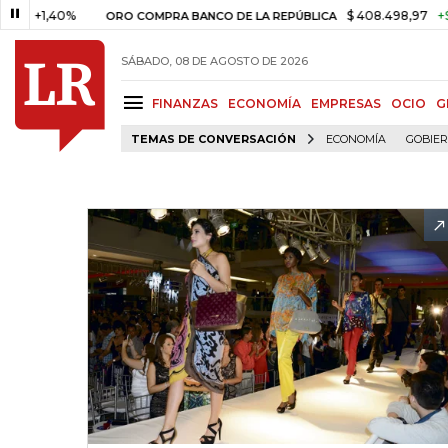
,40%
$ 408.498,97
+$ 8.753,8
ORO COMPRA BANCO DE LA REPÚBLICA
SÁBADO, 08 DE AGOSTO DE 2026
FINANZAS
ECONOMÍA
EMPRESAS
OCIO
G
TEMAS DE CONVERSACIÓN
ECONOMÍA
GOBIE