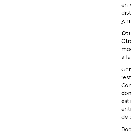
en 
dis
y, 
Otr
Otr
mod
a l
Gem
“es
Com
don
est
ent
de 
Roo