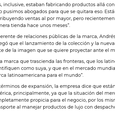
s, inclusive, estaban fabricando productos allá co
o pusimos abogados para que se quitara eso. Es
tribuyendo ventas al por mayor, pero recientemen
mera tienda hace unos meses”.
gerente de relaciones públicas de la marca, Andr
egó que el lanzamiento de la colección y la nuev
te de la imagen que se quiere proyectar ante el 
a marca que trascienda las fronteras, que los lati
ntifiquen como suya, y que en el mercado mundia
ca latinoamericana para el mundo”.
términos de expansión, la empresa dice que est
rica, principalmente, ya que la situación del me
pletamente propicia para el negocio, por los mis
nsporte al manejar productos de lujo con despac