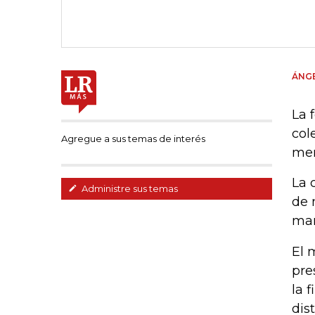
ÁNG
La 
col
Agregue a sus temas de interés
mer
La 
Administre sus temas
de 
mar
El 
pre
la 
dis