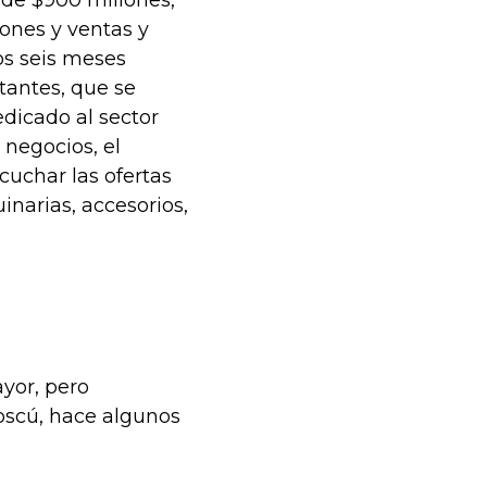
 de $900 millones,
iones y ventas y
os seis meses
itantes, que se
edicado al sector
 negocios, el
uchar las ofertas
narias, accesorios,
yor, pero
oscú, hace algunos