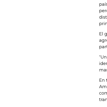
paí
per
dis
pri
El 
agr
par
“Un
ide
mar
En 
Amé
com
tra