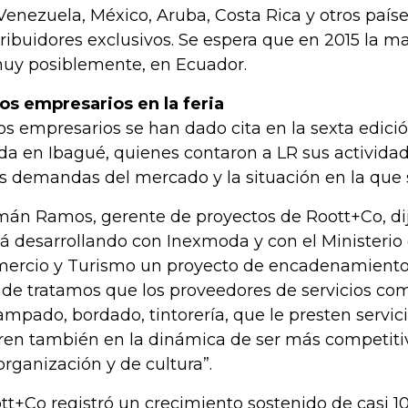
Venezuela, México, Aruba, Costa Rica y otros país
tribuidores exclusivos. Se espera que en 2015 la m
muy posiblemente, en Ecuador.
os empresarios en la feria
os empresarios se han dado cita en la sexta edició
a en Ibagué, quienes contaron a LR sus activida
as demandas del mercado y la situación en la que
án Ramos, gerente de proyectos de Roott+Co, di
tá desarrollando con Inexmoda y con el Ministerio 
ercio y Turismo un proyecto de encadenamientos
de tratamos que los proveedores de servicios co
ampado, bordado, tintorería, que le presten servic
ren también en la dinámica de ser más competiti
organización y de cultura”.
tt+Co registró un crecimiento sostenido de casi 1