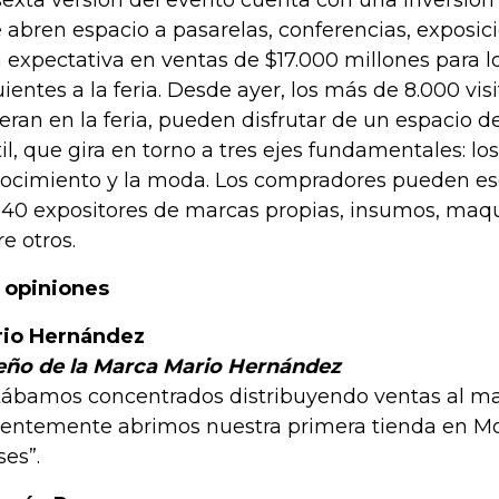
sexta versión del evento cuenta con una inversión
 abren espacio a pasarelas, conferencias, exposic
 expectativa en ventas de $17.000 millones para l
uientes a la feria. Desde ayer, los más de 8.000 vis
eran en la feria, pueden disfrutar de un espacio d
til, que gira en torno a tres ejes fundamentales: los
ocimiento y la moda. Los compradores pueden esc
140 expositores de marcas propias, insumos, maqui
re otros.
 opiniones
io Hernández
ño de la Marca Mario Hernández
tábamos concentrados distribuyendo ventas al ma
ientemente abrimos nuestra primera tienda en M
es”.