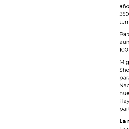
año
350
tem
Par
aum
100
Mig
She
par
Nac
nue
Hay
par
La 