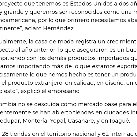
 proyecto que tenemos es Estados Unidos a dos añ
 grande y queremos ser reconocidos como una 
inoamericana, por lo que primero necesitamos aba
tinente”, aclaró Hernández.
ualmente, la casa de moda registra un crecimien
pecto al año anterior, lo que aseguraron es un buen
pitiendo con los demás productos importados que
tamos importando más de lo que estamos exporta
cisamente lo que hemos hecho es tener un produ
 el producto extranjero, en calidad, en diseño, en 
o esto”, explicó el empresario.
ombia no se descuida como mercado base para ell
ientemente se han abierto tiendas en ciudades i
ledupar, Montería, Yopal, Casanare, y en Ibagué.
 28 tiendas en el territorio nacional y 62 internaci