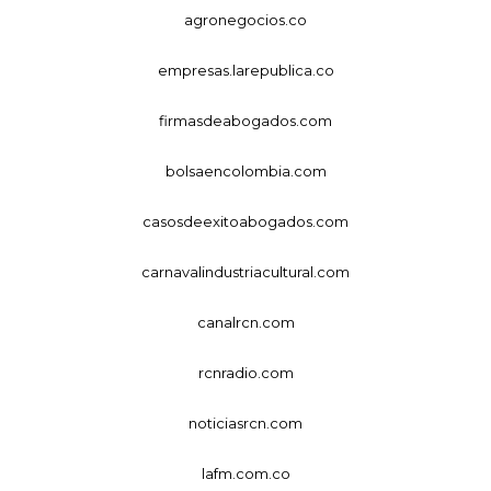
agronegocios.co
empresas.larepublica.co
firmasdeabogados.com
bolsaencolombia.com
casosdeexitoabogados.com
carnavalindustriacultural.com
canalrcn.com
rcnradio.com
noticiasrcn.com
lafm.com.co