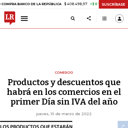
$ 408.498,97
+$ 8.753,81
+2,19%
ANCO DE LA REPÚBLICA
TASA D
SUSCRÍBASE
COMERCIO
Productos y descuentos que
habrá en los comercios en el
primer Día sin IVA del año
jueves, 10 de marzo de 2022