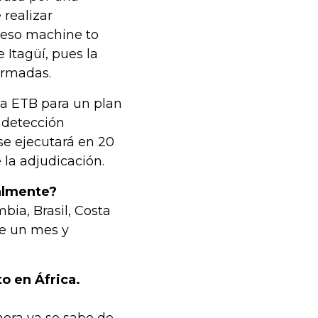
realizar
oceso machine to
 Itagüí, pues la
formadas.
la ETB para un plan
e detección
 se ejecutará en 20
e la adjudicación.
almente?
ia, Brasil, Costa
ce un mes y
o en África.