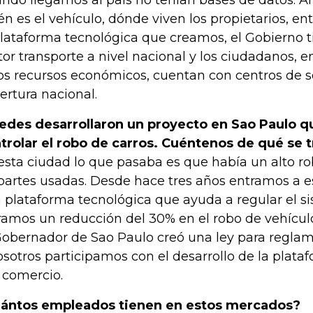
ndo llegamos al país no tenían bases de datos. A
én es el vehículo, dónde viven los propietarios, en
plataforma tecnológica que creamos, el Gobierno t
tor transporte a nivel nacional y los ciudadanos, e
os recursos económicos, cuentan con centros de s
ertura nacional.
edes desarrollaron un proyecto en Sao Paulo q
trolar el robo de carros. Cuéntenos de qué se t
esta ciudad lo que pasaba es que había un alto ro
partes usadas. Desde hace tres años entramos a 
 plataforma tecnológica que ayuda a regular el si
ramos un reducción del 30% en el robo de vehículo
Gobernador de Sao Paulo creó una ley para regla
osotros participamos con el desarrollo de la plata
 comercio.
ántos empleados tienen en estos mercados?