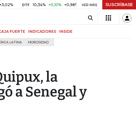
SUSCRÍBASE
%
10,34%
+0,10%
+0,98%
$ 416,91
+$ 0,05
+0,01%
DTF
UVR
VER MÁS
CAJA FUERTE
INDICADORES
INSIDE
RICA LATINA
MOROSIDAD
Quipux, la
gó a Senegal y