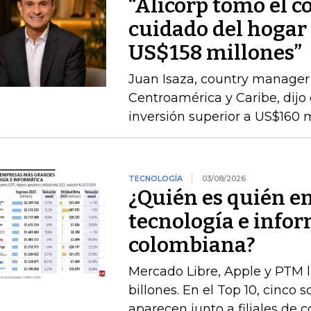
“Alicorp tomó el c
cuidado del hogar 
US$158 millones”
Juan Isaza, country manager 
Centroamérica y Caribe, dij
inversión superior a US$160 
TECNOLOGÍA
03/08/2026
¿Quién es quién e
tecnología e infor
colombiana?
Mercado Libre, Apple y PTM 
billones. En el Top 10, cinco 
aparecen junto a filiales de 