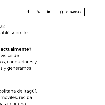
GUARDAR
 22
abló sobre los
x actualmente?
vicios de
os, conductores y
nos y generamos
olitana de Itagüí,
 móviles, reciba
pasa por una