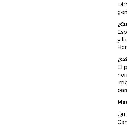
Dir
gen
¿Cu
Esp
y l
Hon
¿Có
El 
nor
imp
par
Mar
Qui
Can