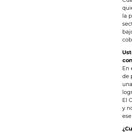
Cua
qui
la 
sec
baj
cob
Ust
con
En 
de 
una
log
El 
y n
ese
¿Cu