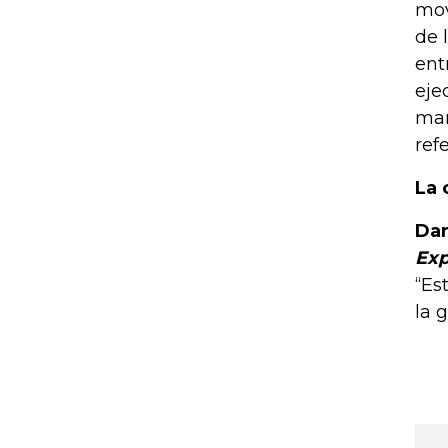
mov
de 
ent
eje
man
ref
La 
Dar
Exp
“Es
la 