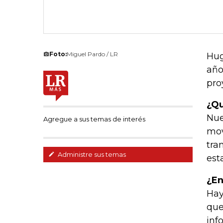
Foto:
Miguel Pardo / LR
Hug
año
pro
¿Qu
Nue
Agregue a sus temas de interés
mov
tra
Administre sus temas
est
¿En
Hay
que
inf