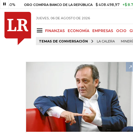
0%
$ 408.498,97
+$ 8.753,81
ORO COMPRA BANCO DE LA REPÚBLICA
JUEVES, 06 DE AGOSTO DE 2026
FINANZAS
ECONOMÍA
EMPRESAS
OCIO
G
TEMAS DE CONVERSACIÓN
LA CALERA
MINER