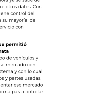
hora ya se sabe de
tre otros datos. Con
iene control del
n su mayoría, de
ervicio con
ue permitió
rata
bo de vehículos y
ese mercado con
stema y con lo cual
s y partes usadas.
mentar ese mercado
forma para controlar