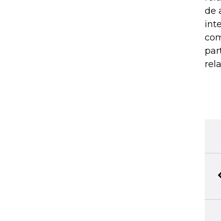
de 
int
com
par
rel