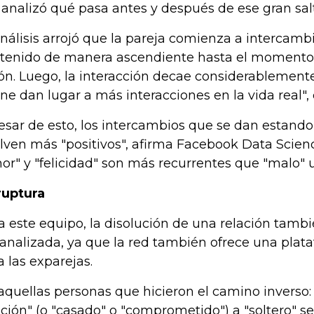
 analizó qué pasa antes y después de ese gran sal
análisis arrojó que la pareja comienza a intercam
tenido de manera ascendiente hasta el momento
ón. Luego, la interacción decae considerablemente
ine dan lugar a más interacciones en la vida real",
esar de esto, los intercambios que se dan estando
lven más "positivos", afirma Facebook Data Scien
or" y "felicidad" son más recurrentes que "malo" u
ruptura
a este equipo, la disolución de una relación tamb
 analizada, ya que la red también ofrece una pla
a las exparejas.
aquellas personas que hicieron el camino inverso:
ación" (o "casado" o "comprometido") a "soltero" s