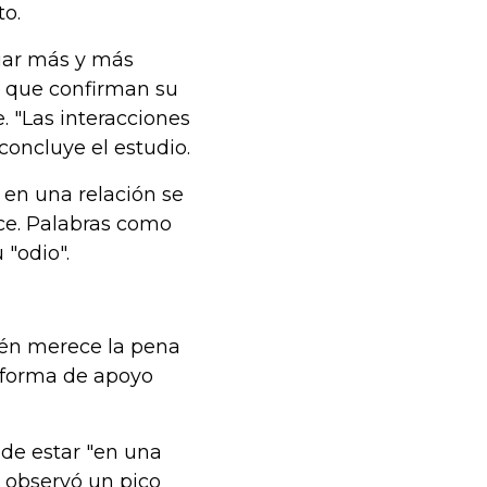
to.
biar más y más
 que confirman su
. "Las interacciones
 concluye el estudio.
 en una relación se
ce. Palabras como
 "odio".
ién merece la pena
taforma de apoyo
 de estar "en una
e observó un pico