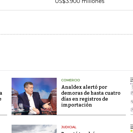
US$3.900 millones
COMERCIO
Analdex alertó por
a
demoras de hasta cuatro
e
días en registros de
importación
JUDICIAL