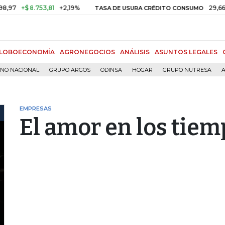
$ 8.753,81
+2,19%
29,66%
+0,8
TASA DE USURA CRÉDITO CONSUMO
LOBOECONOMÍA
AGRONEGOCIOS
ANÁLISIS
ASUNTOS LEGALES
RNO NACIONAL
GRUPO ARGOS
ODINSA
HOGAR
GRUPO NUTRESA
A
EMPRESAS
El amor en los tie