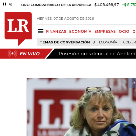
Posesión presidencial de Abelardo
EN VIVO
%
$ 408.498,97
+$ 8.753,81
+
ORO COMPRA BANCO DE LA REPÚBLICA
VIERNES, 07 DE AGOSTO DE 2026
FINANZAS
ECONOMÍA
EMPRESAS
OCIO
G
TEMAS DE CONVERSACIÓN
ECONOMÍA
GOBIE
Posesión presidencial de Abelardo
EN VIVO