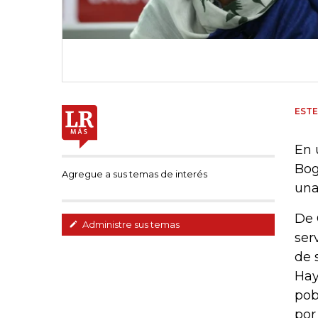
EST
En 
Bog
Agregue a sus temas de interés
una
De 
Administre sus temas
ser
de 
Hay
pob
por