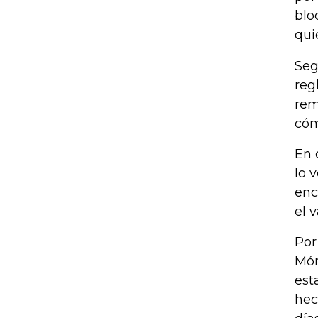
blo
qui
Seg
reg
rem
cóm
En 
lo 
enc
el 
Por
Món
est
hec