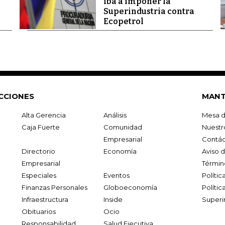
iba a imponer la
Superindustria contra
Ecopetrol
CCIONES
MANT
Alta Gerencia
Análisis
Mesa d
Caja Fuerte
Comunidad
Nuestr
Empresarial
Contác
Directorio
Economía
Aviso 
Empresarial
Términ
Especiales
Eventos
Políti
Finanzas Personales
Globoeconomía
Polític
Infraestructura
Inside
Superi
Obituarios
Ocio
Responsabilidad
Salud Ejecutiva