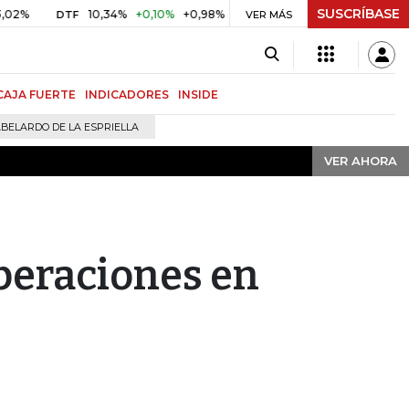
SUSCRÍBASE
VER AHORA
10,34%
+0,10%
+0,98%
$ 416,91
+$ 0,05
+0,01%
DTF
UVR
VER MÁS
CAJA FUERTE
INDICADORES
INSIDE
BELARDO DE LA ESPRIELLA
VER AHORA
peraciones en