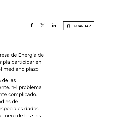
GUARDAR
presa de Energía de
mpla participar en
 el mediano plazo.
 de las
nte. "El problema
ante complicado.
ad es de
especiales dados
, pero de los seis