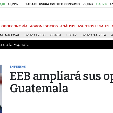
 de la Espriella
2,19%
29,66%
+0,87%
+3,02%
TASA DE USURA CRÉDITO CONSUMO
LOBOECONOMÍA
AGRONEGOCIOS
ANÁLISIS
ASUNTOS LEGALES
RNO NACIONAL
GRUPO ARGOS
ODINSA
HOGAR
GRUPO NUTRESA
A
 de la Espriella
EMPRESAS
EEB ampliará sus o
Guatemala