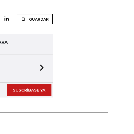
GUARDAR
ARA
Next slide
SUSCRÍBASE YA