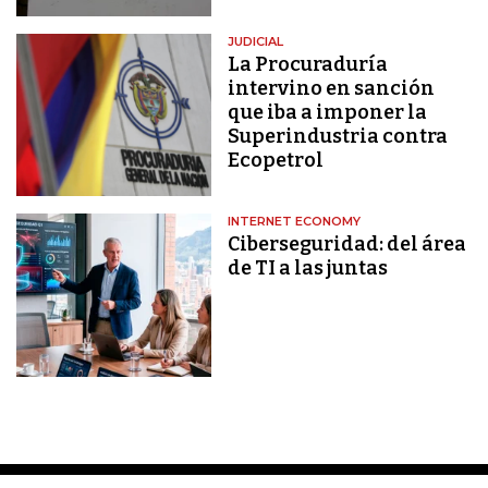
JUDICIAL
La Procuraduría
intervino en sanción
que iba a imponer la
Superindustria contra
Ecopetrol
INTERNET ECONOMY
Ciberseguridad: del área
de TI a las juntas