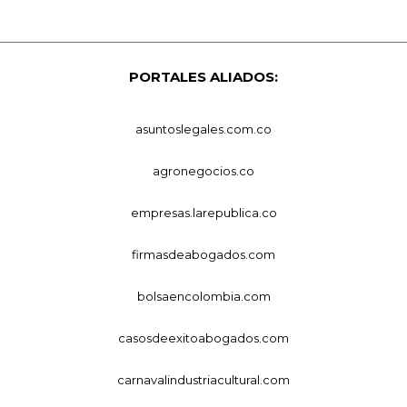
PORTALES ALIADOS:
asuntoslegales.com.co
agronegocios.co
empresas.larepublica.co
firmasdeabogados.com
bolsaencolombia.com
casosdeexitoabogados.com
carnavalindustriacultural.com