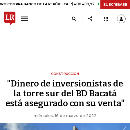
$ 408.498,97
+$ 8.753,81
+2,19%
RA BANCO DE LA REPÚBLICA
TAS
SUSCRÍBASE
CONSTRUCCIÓN
"Dinero de inversionistas de
la torre sur del BD Bacatá
está asegurado con su venta"
miércoles, 16 de marzo de 2022