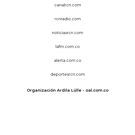
canalrcn.com
rcnradio.com
noticiasrcn.com
lafm.com.co
alerta.com.co
deportesrcn.com
Organización Ardila Lülle - oal.com.co