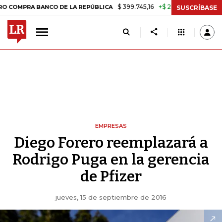
$ 399.745,16
+$ 2.295,71
+0,58%
RA BANCO DE LA REPÚBLICA
TAS
SUSCRÍBASE
EMPRESAS
Diego Forero reemplazará a
Rodrigo Puga en la gerencia
de Pfizer
jueves, 15 de septiembre de 2016