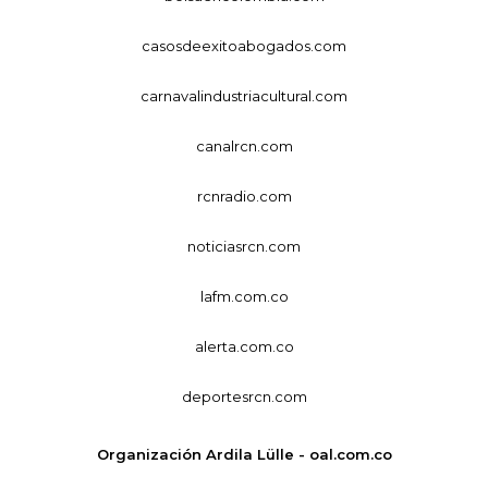
casosdeexitoabogados.com
carnavalindustriacultural.com
canalrcn.com
rcnradio.com
noticiasrcn.com
lafm.com.co
alerta.com.co
deportesrcn.com
Organización Ardila Lülle - oal.com.co