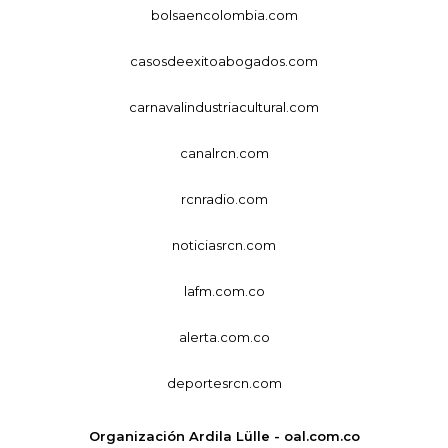
bolsaencolombia.com
casosdeexitoabogados.com
carnavalindustriacultural.com
canalrcn.com
rcnradio.com
noticiasrcn.com
lafm.com.co
alerta.com.co
deportesrcn.com
Organización Ardila Lülle - oal.com.co