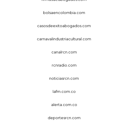
bolsaencolombia.com
casosdeexitoabogados.com
carnavalindustriacultural.com
canalrcn.com
rcnradio.com
noticiasrcn.com
lafm.com.co
alerta.com.co
deportesrcn.com