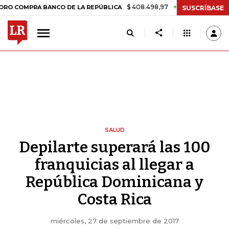
$ 408.498,97
+$ 8.753,81
+2,19%
PRA BANCO DE LA REPÚBLICA
TA
SUSCRÍBASE
SALUD
Depilarte superará las 100
franquicias al llegar a
República Dominicana y
Costa Rica
miércoles, 27 de septiembre de 2017