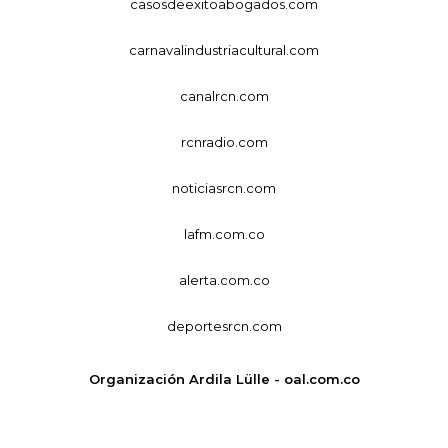
casosdeexitoabogados.com
carnavalindustriacultural.com
canalrcn.com
rcnradio.com
noticiasrcn.com
lafm.com.co
alerta.com.co
deportesrcn.com
Organización Ardila Lülle - oal.com.co