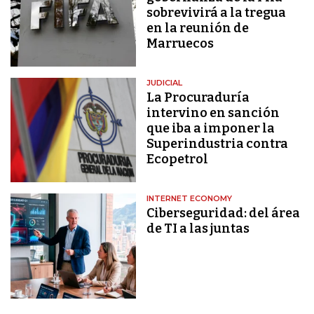
sobrevivirá a la tregua
en la reunión de
Marruecos
JUDICIAL
La Procuraduría
intervino en sanción
que iba a imponer la
Superindustria contra
Ecopetrol
INTERNET ECONOMY
Ciberseguridad: del área
de TI a las juntas