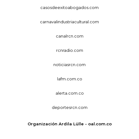
casosdeexitoabogados.com
carnavalindustriacultural.com
canalrcn.com
rcnradio.com
noticiasrcn.com
lafm.com.co
alerta.com.co
deportesrcn.com
Organización Ardila Lülle - oal.com.co