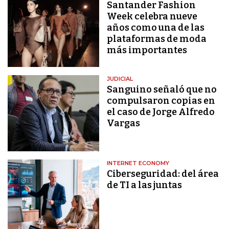
Santander Fashion
Week celebra nueve
años como una de las
plataformas de moda
más importantes
JUDICIAL
Sanguino señaló que no
compulsaron copias en
el caso de Jorge Alfredo
Vargas
INTERNET ECONOMY
Ciberseguridad: del área
de TI a las juntas