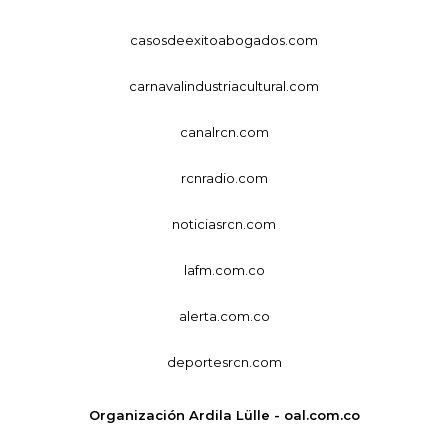
casosdeexitoabogados.com
carnavalindustriacultural.com
canalrcn.com
rcnradio.com
noticiasrcn.com
lafm.com.co
alerta.com.co
deportesrcn.com
Organización Ardila Lülle - oal.com.co