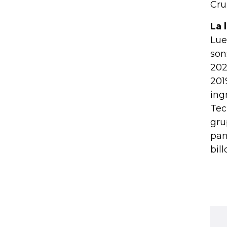
Cru
La 
Lue
son
202
201
ing
Tec
gru
pan
bil