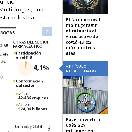
unció
Multidrogas, una
ta industria.
El fármaco oral
molnupiravir
eliminaría el
virus activo del
covid-19 en
máximo tres
días
ARTÍCULO
RELACIONADO
Bayer invertirá
US$2.227
millones en