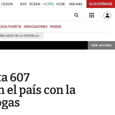
SUSCRÍBASE
VER AHORA
10,34%
+0,10%
+0,98%
$ 416,91
+$ 0,05
+0,01%
DTF
UVR
VER MÁS
CAJA FUERTE
INDICADORES
INSIDE
BELARDO DE LA ESPRIELLA
VER AHORA
ta 607
 el país con la
ogas