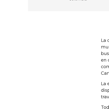
La 
mun
bus
en 
com
Car
La 
dis
tra
Tod