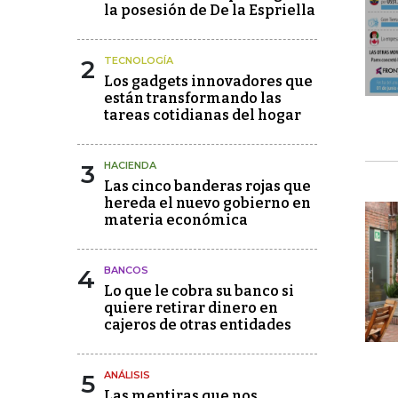
la posesión de De la Espriella
2
TECNOLOGÍA
Los gadgets innovadores que
están transformando las
tareas cotidianas del hogar
3
HACIENDA
Las cinco banderas rojas que
hereda el nuevo gobierno en
materia económica
4
BANCOS
Lo que le cobra su banco si
quiere retirar dinero en
cajeros de otras entidades
5
ANÁLISIS
Las mentiras que nos