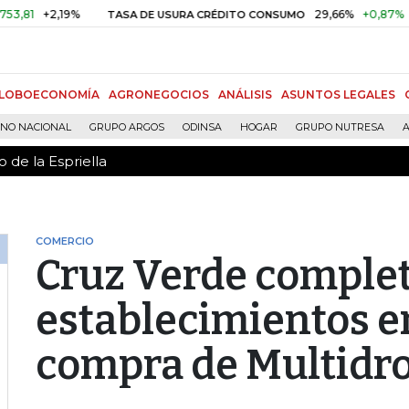
 de la Espriella
2,19%
29,66%
+0,87%
+3,02%
TASA DE USURA CRÉDITO CONSUMO
LOBOECONOMÍA
AGRONEGOCIOS
ANÁLISIS
ASUNTOS LEGALES
RNO NACIONAL
GRUPO ARGOS
ODINSA
HOGAR
GRUPO NUTRESA
A
 de la Espriella
COMERCIO
Cruz Verde comple
establecimientos en
compra de Multidr