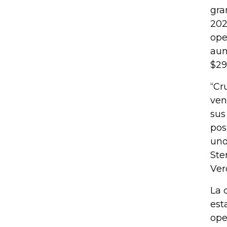
gra
202
oper
aum
$29
“Cr
ven
sus
pos
uno
Ste
Ver
La 
est
ope