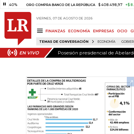
Posesión presidencial de Abelardo
EN VIVO
%
$ 408.498,97
+$ 8.753,81
+
ORO COMPRA BANCO DE LA REPÚBLICA
VIERNES, 07 DE AGOSTO DE 2026
FINANZAS
ECONOMÍA
EMPRESAS
OCIO
G
TEMAS DE CONVERSACIÓN
ECONOMÍA
GOBIE
Posesión presidencial de Abelardo
EN VIVO