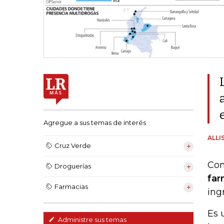
Agregue a sus temas de interés
ALLI
Cruz Verde
Con
Droguerías
far
Farmacias
ing
Es 
Administre sus temas