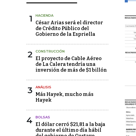
1
HACIENDA
César Arias será el director
de Crédito Público del
Gobierno de la Espriella
2
CONSTRUCCIÓN
El proyecto de Cable Aéreo
de La Calera tendría una
inversión de más de $1 billón
3
ANÁLISIS
Más Hayek, mucho más
Hayek
4
BOLSAS
El dólar cerró $21,81 a la baja
durante el último día hábil
del gobierno de Gustavo