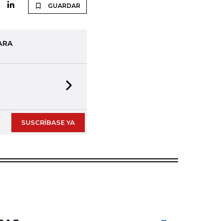
GUARDAR
ARA
Next slide
SUSCRÍBASE YA