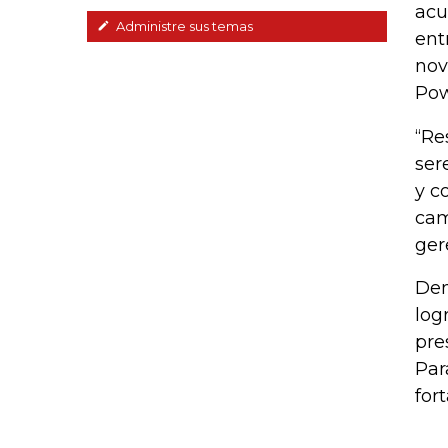
acu
Administre sus temas
ent
nov
Pow
“Re
ser
y c
cam
ger
Den
log
pre
Par
for