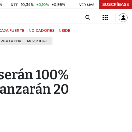
SUSCRÍBASE
10,34%
+0,10%
+0,98%
$ 416,86
+$ 0,05
+0,01%
DTF
UVR
VER MÁS
BIT
CAJA FUERTE
INDICADORES
INSIDE
RICA LATINA
MOROSIDAD
 serán 100%
lanzarán 20