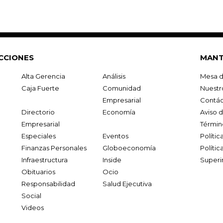
CCIONES
MANT
Alta Gerencia
Análisis
Mesa d
Caja Fuerte
Comunidad
Nuestr
Empresarial
Contác
Directorio
Economía
Aviso 
Empresarial
Términ
Especiales
Eventos
Políti
Finanzas Personales
Globoeconomía
Polític
Infraestructura
Inside
Superi
Obituarios
Ocio
Responsabilidad
Salud Ejecutiva
Social
Videos