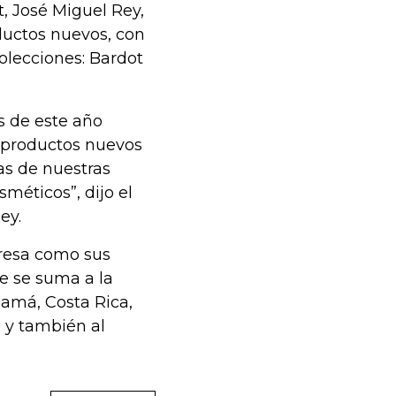
, José Miguel Rey,
ductos nuevos, con
olecciones: Bardot
s de este año
 productos nuevos
as de nuestras
éticos”, dijo el
ey.
presa como sus
ue se suma a la
namá, Costa Rica,
; y también al