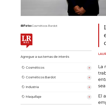
Foto:
Cosméticos Bardot
LAUR
Agregue a sus temas de interés
La 
Cosméticos
tra
Cosméticos Bardot
ent
sea
Industria
El 
Maquillaje
emp