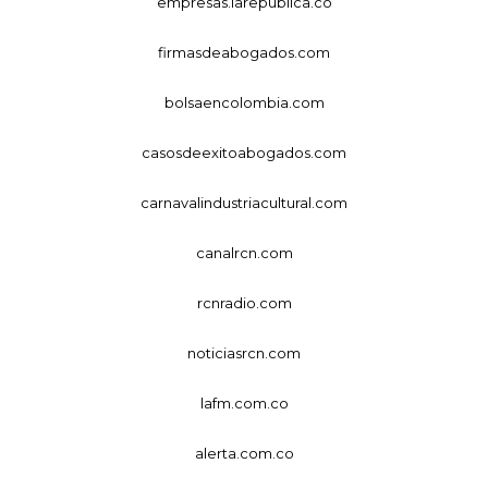
empresas.larepublica.co
firmasdeabogados.com
bolsaencolombia.com
casosdeexitoabogados.com
carnavalindustriacultural.com
canalrcn.com
rcnradio.com
noticiasrcn.com
lafm.com.co
alerta.com.co