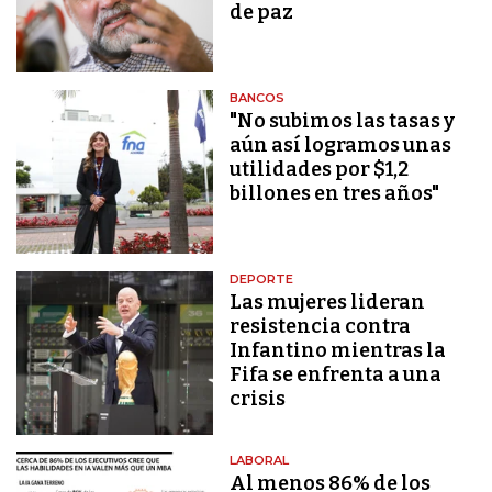
de paz
BANCOS
"No subimos las tasas y
aún así logramos unas
utilidades por $1,2
billones en tres años"
DEPORTE
Las mujeres lideran
resistencia contra
Infantino mientras la
Fifa se enfrenta a una
crisis
LABORAL
Al menos 86% de los