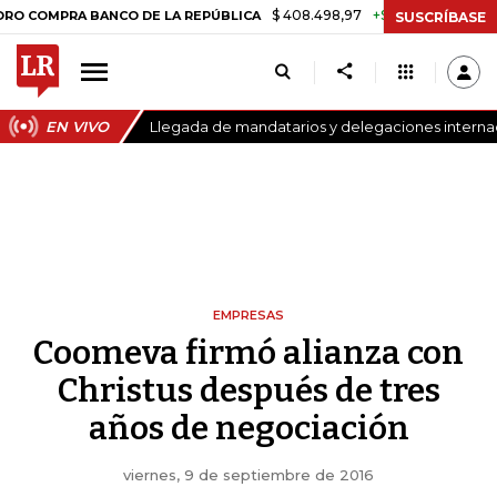
$ 408.498,97
+$ 8.753,81
+2,19%
RA BANCO DE LA REPÚBLICA
TAS
SUSCRÍBASE
EN VIVO
Llegada de mandatarios y delegaciones internac
EMPRESAS
Coomeva firmó alianza con
Christus después de tres
años de negociación
viernes, 9 de septiembre de 2016