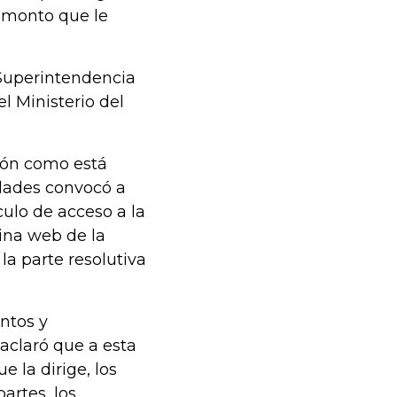
l monto que le
 Superintendencia
l Ministerio del
ción como está
edades convocó a
culo de acceso a la
gina web de la
a parte resolutiva
ntos y
aclaró que a esta
e la dirige, los
artes, los