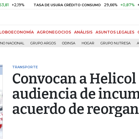
+2,19%
29,66%
+0,87%
+3,02%
TASA DE USURA CRÉDITO CONSUMO
LOBOECONOMÍA
AGRONEGOCIOS
ANÁLISIS
ASUNTOS LEGALES
RNO NACIONAL
GRUPO ARGOS
ODINSA
HOGAR
GRUPO NUTRESA
A
TRANSPORTE
Convocan a Helicol 
audiencia de incum
acuerdo de reorgan