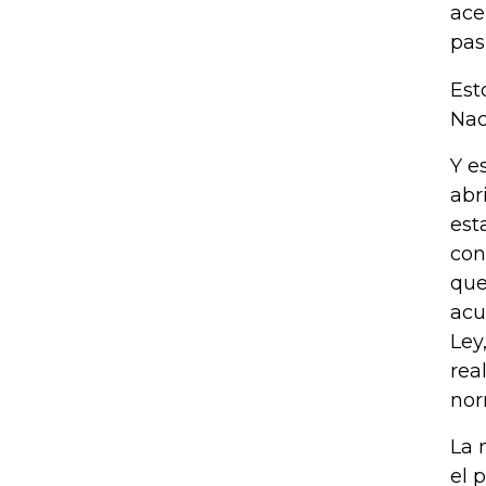
ace
pas
Est
Nac
Y e
abr
est
con
que
acu
Ley
rea
nor
La 
el 