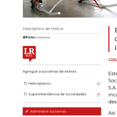
Helicóptero de Helicol
Foto:
Colprensa
CARL
Agregue a sus temas de interés
Est
Soc
Helicópteros
S.A
inc
Superintendencia de Sociedades
des
Administre sus temas
Así