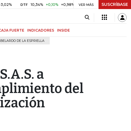
SUSCRÍBASE
10,34%
+0,10%
+0,98%
$ 416,91
+$ 0,05
+0,01%
DTF
UVR
VER MÁS
CAJA FUERTE
INDICADORES
INSIDE
BELARDO DE LA ESPRIELLA
S.A.S. a
plimiento del
ización