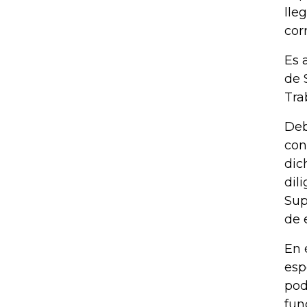
lle
cor
Es 
de 
Tra
Deb
con
dic
dil
Sup
de 
En 
esp
pod
fun