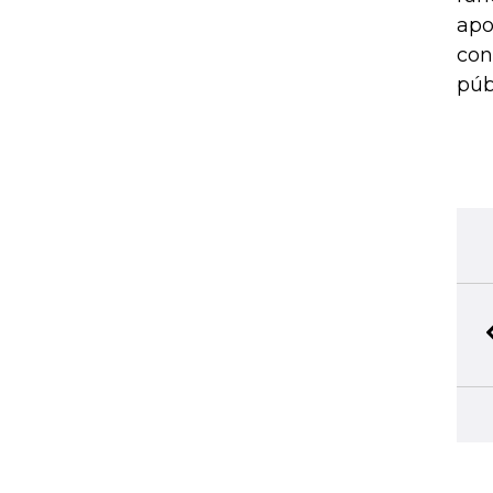
apo
con
públ