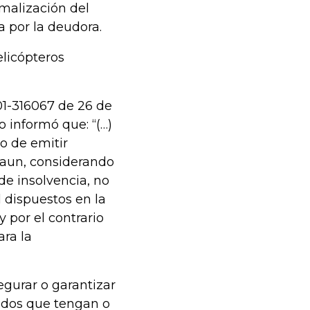
malización del
a por la deudora.
elicópteros
01-316067 de 26 de
o informó que: “(…)
do de emitir
 aun, considerando
de insolvencia, no
 dispuestos en la
y por el contrario
ara la
egurar o garantizar
ados que tengan o