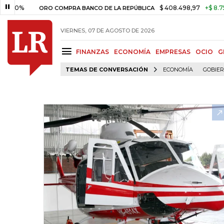
%
$ 408.498,97
+$ 8.753,81
ORO COMPRA BANCO DE LA REPÚBLICA
VIERNES, 07 DE AGOSTO DE 2026
FINANZAS
ECONOMÍA
EMPRESAS
OCIO
G
TEMAS DE CONVERSACIÓN
ECONOMÍA
GOBIE