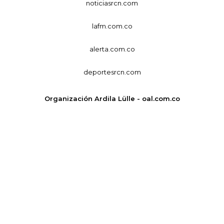
noticiasrcn.com
lafm.com.co
alerta.com.co
deportesrcn.com
Organización Ardila Lülle - oal.com.co