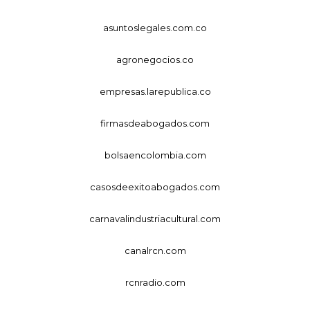
asuntoslegales.com.co
agronegocios.co
empresas.larepublica.co
firmasdeabogados.com
bolsaencolombia.com
casosdeexitoabogados.com
carnavalindustriacultural.com
canalrcn.com
rcnradio.com