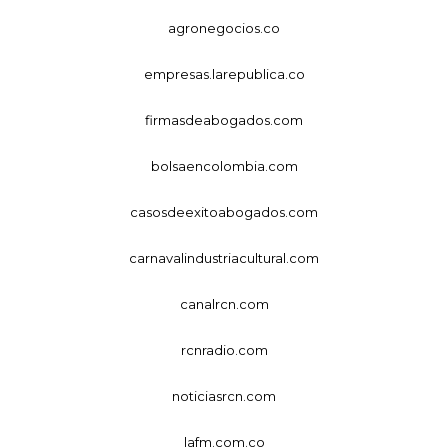
agronegocios.co
empresas.larepublica.co
firmasdeabogados.com
bolsaencolombia.com
casosdeexitoabogados.com
carnavalindustriacultural.com
canalrcn.com
rcnradio.com
noticiasrcn.com
lafm.com.co