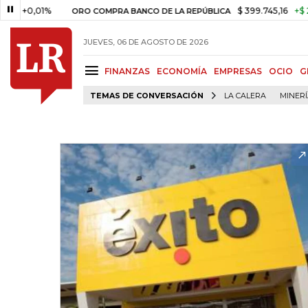
,01%
$ 399.745,16
+$ 2.295,71
ORO COMPRA BANCO DE LA REPÚBLICA
JUEVES, 06 DE AGOSTO DE 2026
FINANZAS
ECONOMÍA
EMPRESAS
OCIO
G
TEMAS DE CONVERSACIÓN
LA CALERA
MINER