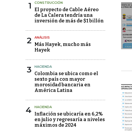
1
CONSTRUCCIÓN
El proyecto de Cable Aéreo
de La Calera tendría una
inversión de más de $1 billón
2
ANÁLISIS
Más Hayek, mucho más
Hayek
3
HACIENDA
Colombia se ubica como el
sexto país con mayor
morosidad bancaria en
América Latina
4
HACIENDA
Inflación se ubicaría en 6,2%
en julio y regresaría a niveles
máximos de 2024