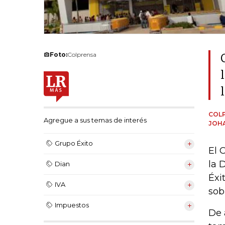
Foto:
Colprensa
COL
Agregue a sus temas de interés
JOH
Grupo Éxito
El 
la 
Dian
Éxi
IVA
sob
Impuestos
De 