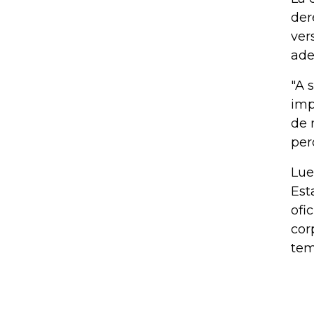
der
ver
ade
"A 
imp
de 
per
Lue
Est
ofi
cor
tem