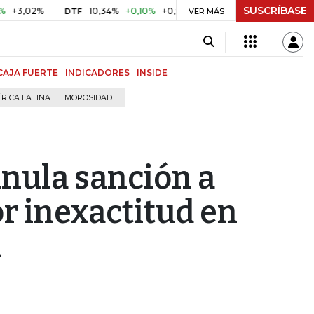
SUSCRÍBASE
2%
10,34%
+0,10%
+0,98%
$ 416,86
+$ 0,05
+0,01%
DTF
UVR
VER MÁS
CAJA FUERTE
INDICADORES
INSIDE
RICA LATINA
MOROSIDAD
anula sanción a
r inexactitud en
A