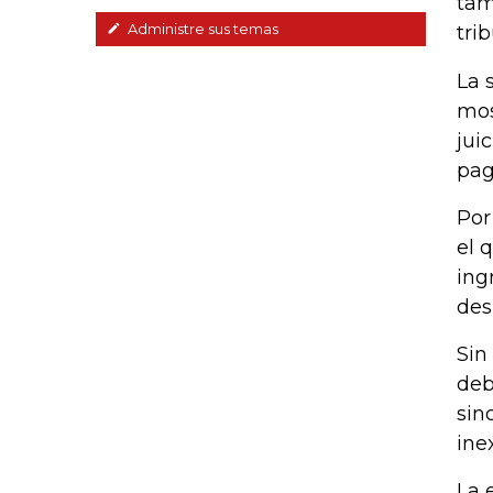
tam
Administre sus temas
tri
La 
mos
jui
pag
Por
el 
ing
des
Sin
deb
sin
ine
La 