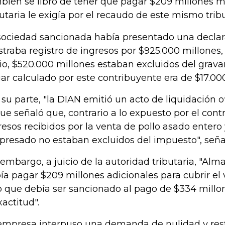
bién se libró de tener que pagar $209 millones m
butaria le exigía por el recaudo de este mismo tribu
sociedad sancionada había presentado una decla
traba registro de ingresos por $925.000 millones, 
cio, $520.000 millones estaban excluidos del grava
ar calculado por este contribuyente era de $17.00
 su parte, "la DIAN emitió un acto de liquidación of
que señaló que, contrario a lo expuesto por el cont
resos recibidos por la venta de pollo asado enter
presado no estaban excluidos del impuesto", seña
 embargo, a juicio de la autoridad tributaria, "Alm
ía pagar $209 millones adicionales para cubrir el
o que debía ser sancionado al pago de $334 mill
xactitud".
empresa interpuso una demanda de nulidad y res