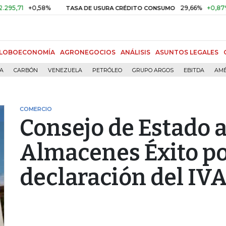
+0,58%
29,66%
+0,87%
+3,0
TASA DE USURA CRÉDITO CONSUMO
LOBOECONOMÍA
AGRONEGOCIOS
ANÁLISIS
ASUNTOS LEGALES
ÍA
CARBÓN
VENEZUELA
PETRÓLEO
GRUPO ARGOS
EBITDA
AMÉ
COMERCIO
Consejo de Estado 
Almacenes Éxito po
declaración del IV