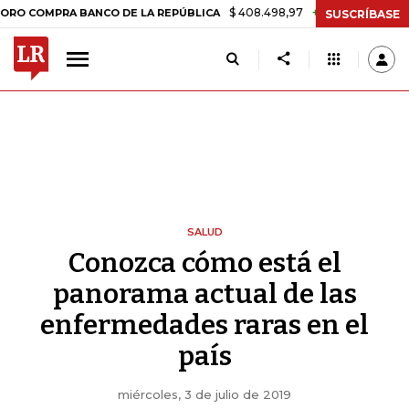
$ 408.498,97
+$ 8.753,81
+2,19%
RA BANCO DE LA REPÚBLICA
TAS
SUSCRÍBASE
SALUD
Conozca cómo está el
panorama actual de las
enfermedades raras en el
país
miércoles, 3 de julio de 2019