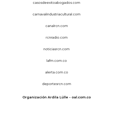
casosdeexitoabogados.com
carnavalindustriacultural.com
canalrcn.com
rcnradio.com
noticiasrcn.com
lafm.com.co
alerta.com.co
deportesrcn.com
Organización Ardila Lülle - oal.com.co