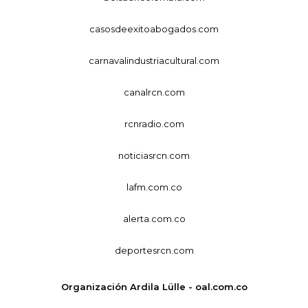
casosdeexitoabogados.com
carnavalindustriacultural.com
canalrcn.com
rcnradio.com
noticiasrcn.com
lafm.com.co
alerta.com.co
deportesrcn.com
Organización Ardila Lülle - oal.com.co