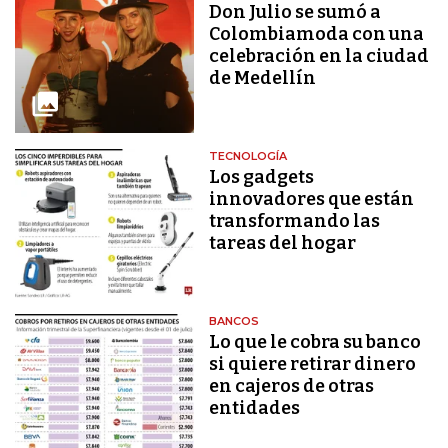
Don Julio se sumó a
Colombiamoda con una
celebración en la ciudad
de Medellín
TECNOLOGÍA
Los gadgets
innovadores que están
transformando las
tareas del hogar
BANCOS
Lo que le cobra su banco
si quiere retirar dinero
en cajeros de otras
entidades