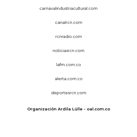
carnavalindustriacultural.com
canalrcn.com
rcnradio.com
noticiasrcn.com
lafm.com.co
alerta.com.co
deportesrcn.com
Organización Ardila Lülle - oal.com.co