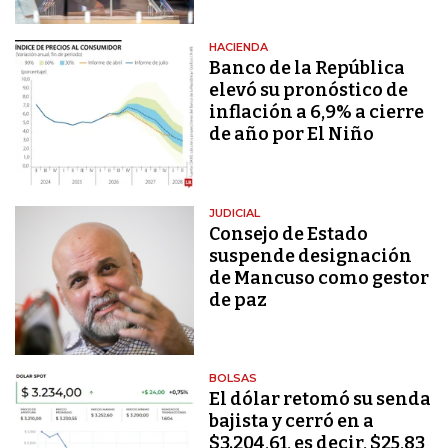
HACIENDA
Banco de la República
elevó su pronóstico de
inflación a 6,9% a cierre
de año por El Niño
JUDICIAL
Consejo de Estado
suspende designación
de Mancuso como gestor
de paz
BOLSAS
El dólar retomó su senda
bajista y cerró en a
$3.204,61, es decir, $25,83