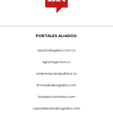
PORTALES ALIADOS:
asuntoslegales.com.co
agronegocios.co
empresas.larepublica.co
firmasdeabogados.com
bolsaencolombia.com
casosdeexitoabogados.com